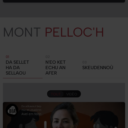
MONT
PELLOC'H
DA SELLET
N'EO KET
HA DA
ECHU AN
SKEUDENNOÙ
SELLAOU
AFER
TOUT
VIDÉO