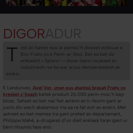
DIGOR
ADUR
T
ost an hanter eus ar pemoc’h disavet ezdouar e
Bro-Frañs zo e Penn-ar-Bed. Bet eo bet da
enklaskiñ « Splann ! » diwar-benn rouaned an
industriezh-se ha war arzoù demokratelezh an
endro.
E Landunvez,
Avel Vor, unan eus atantoù brasañ Frañs zo
kresket c’hoazh
betek produiñ 26.000 penn-moc’h bep
bloaz. Sañset eo bet nac’het astenn an ti-feurm gant ar
justis div wech abalamour ma oa re fall evit an endro. Met
aotreet eo bet memes tra gant prefed an departamant,
Philippe Mahé, a-drugarez d’un diell enklask foran gant ur
bern titouroù faos eno.