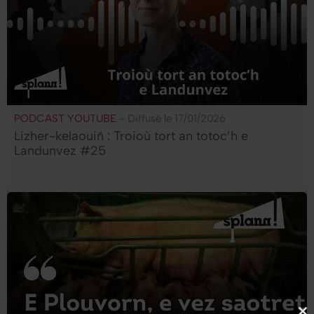
PODCAST YOUTUBE
- Diffusé le 17/01/2026
Lizher-kelaouiñ : Troioù tort an totoc’h e
Landunvez #25