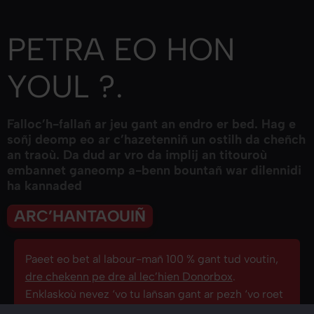
PETRA EO HON
YOUL ?.
Falloc’h-fallañ ar jeu gant an endro er bed. Hag e
soñj deomp eo ar c’hazetenniñ un ostilh da cheñch
an traoù. Da dud ar vro da implij an titouroù
embannet ganeomp a-benn bountañ war dilennidi
Dans une prairie proche de l’exploitation Avel Vor, les
ha kannaded
militants et militantes ont déroulé une banderole géante de 35
mètres de long sur laquelle est écrit : “Des fermes pas des
usines”. D’autres banderoles ont été déployées pour rappeler
ARC’HANTAOUIÑ
les conséquences délétères de l’élevage industriel, la
nécessité d’y mettre fin et de défendre “Une paysannerie sans
agro-industrie”. Les participants ont ensuite déambulé dans
Paeet eo bet al labour-mañ 100 % gant tud voutin,
les rues de Landunvez, de manière festive mais déterminée,
sous forme de carnaval des animaux pour symboliser les
dre chekenn pe dre al lec’hien Donorbox
.
animaux d’élevage.
Enklaskoù nevez ‘vo tu lañsan gant ar pezh ‘vo roet
ganeoc’h. Tu zo tennañ 66 % eus an arc’hant roet