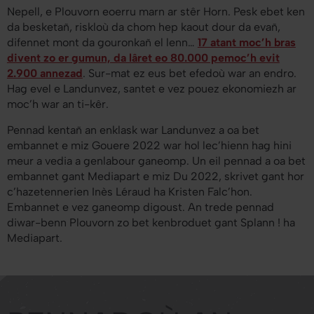
Nepell, e Plouvorn eoerru marn ar stêr Horn. Pesk ebet ken
da besketañ, riskloù da chom hep kaout dour da evañ,
difennet mont da gouronkañ el lenn…
17 atant moc’h bras
divent zo er gumun, da lâret eo 80.000 pemoc’h evit
2.900 annezad
. Sur-mat ez eus bet efedoù war an endro.
Hag evel e Landunvez, santet e vez pouez ekonomiezh ar
moc’h war an ti-kêr.
Pennad kentañ an enklask war Landunvez a oa bet
embannet e miz Gouere 2022 war hol lec’hienn hag hini
meur a vedia a genlabour ganeomp. Un eil pennad a oa bet
embannet gant Mediapart e miz Du 2022, skrivet gant hor
c’hazetennerien Inès Léraud ha Kristen Falc’hon.
Embannet e vez ganeomp digoust. An trede pennad
diwar-benn Plouvorn zo bet kenbroduet gant
Splann !
ha
Mediapart
.