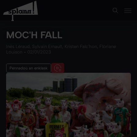
MOC'H FALL
Inès Léraud, Sylvain Ernault, Kristen Falc'hon, Floriane
Louison
-
02/01/2023
Pennadoù an enklask