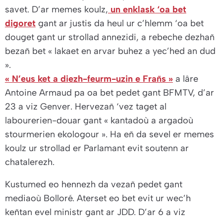
savet. D’ar memes koulz,
un enklask ‘oa bet
digoret
gant ar justis da heul ur c’hlemm ‘oa bet
douget gant ur strollad annezidi, a rebeche dezhañ
bezañ bet « lakaet en arvar buhez a yec’hed an dud
».
« N’eus ket a diezh-feurm-uzin e Frañs »
a lâre
Antoine Armaud pa oa bet pedet gant BFMTV, d’ar
23 a viz Genver. Hervezañ ‘vez taget al
labourerien-douar gant
« kantadoù a argadoù
stourmerien ekologour »
. Ha eñ da sevel er memes
koulz ur strollad er Parlamant evit soutenn ar
chatalerezh.
Kustumed eo hennezh da vezañ pedet gant
mediaoù Bolloré. Aterset eo bet evit ur wec’h
keñtan evel ministr gant ar JDD. D’ar 6 a viz