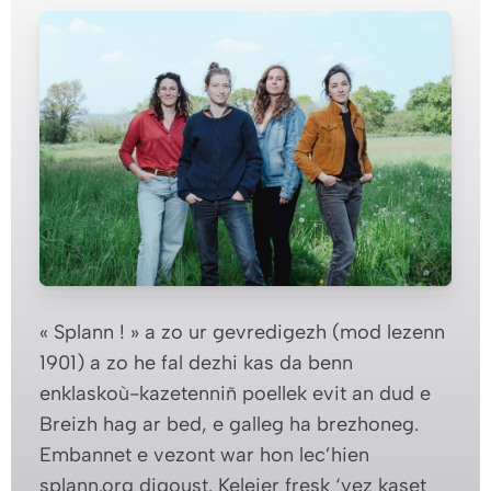
« Splann ! » a zo ur gevredigezh (mod lezenn
1901) a zo he fal dezhi kas da benn
enklaskoù-kazetenniñ poellek evit an dud e
Breizh hag ar bed, e galleg ha brezhoneg.
Embannet e vezont war hon lec’hien
splann.org digoust. Keleier fresk ‘vez kaset