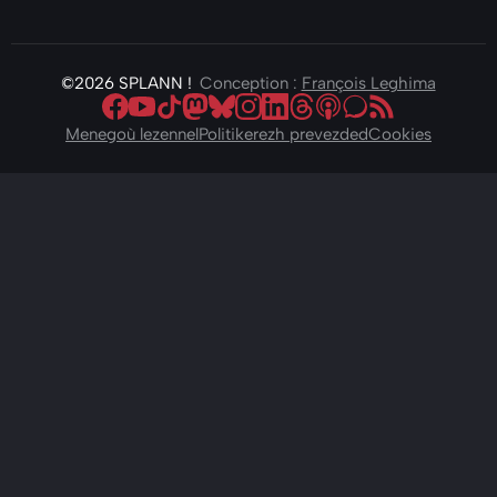
©2026
SPLANN !
Conception :
François Leghima
Deuit da-heul ac'hanomp war Facebook
Deuit da-heul ac'hanomp war Youtube
Deuit da-heul ac'hanomp war Tiktok
Deuit da-heul ac'hanomp war Mast
Deuit da-heul ac'hanomp war Bl
Deuit da-heul ac'hanomp wa
Deuit da-heul ac'hanomp 
Deuit da-heul ac'han
Deuit da-heul ac'
Deuit da-heul a
Deuit da-he
Menegoù lezennel
Politikerezh prevezded
Cookies