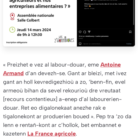
« Preizhet e vez al labour-douar,
eme
Antoine
Armand
d’an devezh-se.
Gant ar bleizi, met ivez
gant an holl kevredigezhioù a zo, ‘benn-fin, evel
armeoù bihan da sevel rekourioù dre vreutaat
[recours contentieux] a-enep d’al labourerien-
douar. Ret eo digalonekaat anezhe rak e
tigalonekont ar produerien boued »
. Pep tra ‘zo da
lenn e rentañ-kont ar c’hollok, bet embannet e
kazetenn
La France agricole
.