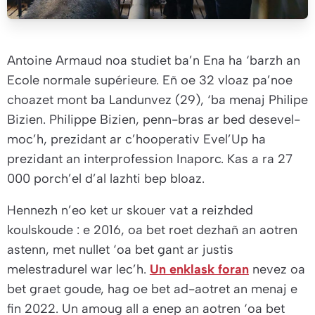
Antoine Armaud noa studiet ba’n Ena ha ‘barzh an
Ecole normale supérieure. Eñ oe 32 vloaz pa’noe
choazet mont ba Landunvez (29), ‘ba menaj Philipe
Bizien. Philippe Bizien, penn-bras ar bed desevel-
moc’h, prezidant ar c’hooperativ Evel’Up ha
prezidant an interprofession Inaporc. Kas a ra 27
000 porch’el d’al lazhti bep bloaz.
Hennezh n’eo ket ur skouer vat a reizhded
koulskoude : e 2016, oa bet roet dezhañ an aotren
astenn, met nullet ‘oa bet gant ar justis
melestradurel war lec’h.
Un enklask foran
nevez oa
bet graet goude, hag oe bet ad-aotret an menaj e
fin 2022. Un amoug all a enep an aotren ‘oa bet