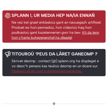
SPLANN !
, UR MEDIA HEP NA/IA ENNAÑ
Ne vez ket graet enklaskoù gant an naouegezh artifisiel.
Produet eo hon pennadoù, hon videoioù hag hon
podkastoù gant kazetennerien gwir ha bev.
Kit da lenn
hon c'harta buhezegerzhel ha dleadel
TITOUROÙ ‘PEUS DA LÂRET GANEOMP ?
Skrivet deomp : contact [@] splann.org ha displeget e
vo deoc’h penaos kas teulioù deomp en un doare sur.
Doareoù all da vont e darempred ganeomp.