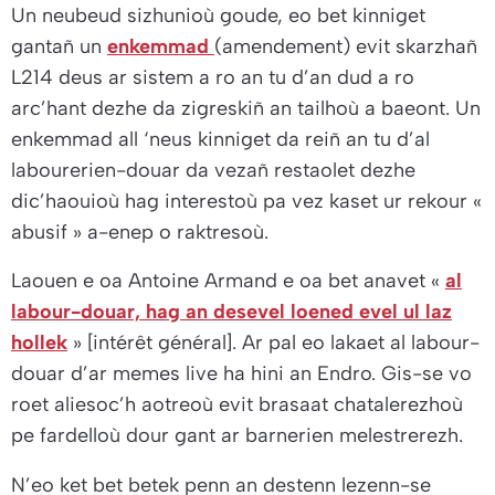
Un neubeud sizhunioù goude, eo bet kinniget
gantañ un
enkemmad
(amendement) evit skarzhañ
L214 deus ar sistem a ro an tu d’an dud a ro
arc’hant dezhe da zigreskiñ an tailhoù a baeont. Un
enkemmad all ‘neus kinniget da reiñ an tu d’al
labourerien-douar da vezañ restaolet dezhe
dic’haouioù hag interestoù pa vez kaset ur rekour «
abusif » a-enep o raktresoù.
Laouen e oa Antoine Armand e oa bet anavet
«
al
labour-douar, hag an desevel loened evel ul laz
hollek
»
[intérêt général]. Ar pal eo lakaet al labour-
douar d’ar memes live ha hini an Endro. Gis-se vo
roet aliesoc’h aotreoù evit brasaat chatalerezhoù
pe fardelloù dour gant ar barnerien melestrerezh.
N’eo ket bet betek penn an destenn lezenn-se