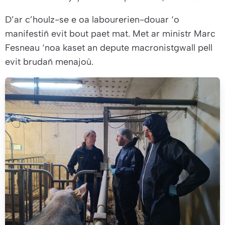
D’ar c’houlz-se e oa labourerien-douar ‘o
manifestiñ evit bout paet mat. Met ar ministr Marc
Fesneau ‘noa kaset an depute macronistgwall pell
evit brudañ menajoù.