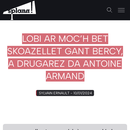
LOBI AR MOC’H BET
SKOAZELLET GANT BERCY,
A DRUGAREZ DA ANTOINE
ARMAND
SYLVAIN ERNAULT - 10/01/2024