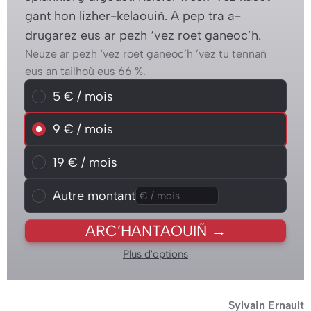
gant hon lizher-kelaouiñ. A pep tra a-
drugarez eus ar pezh ‘vez roet ganeoc’h.
Neuze ar pezh ‘vez roet ganeoc’h ’vez tu tennañ
eus an tailhoù eus 66 %.
Choisissez un montant mensuel
5 € / mois
5 € / mois
9 € / mois
9 € / mois
19 € / mois
19 € / mois
Autre montant
Autre montant
ARC’HANTAOUIÑ →
Plus d'options
Sylvain Ernault