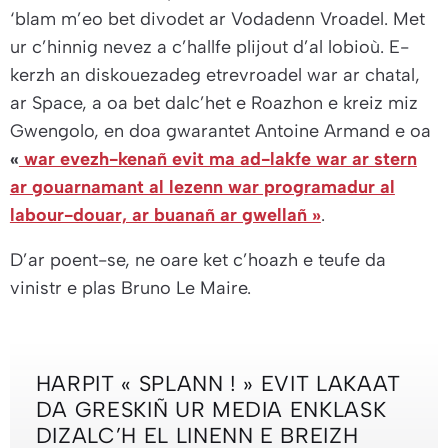
‘blam m’eo bet divodet ar Vodadenn Vroadel. Met
ur c’hinnig nevez a c’hallfe plijout d’al lobioù. E-
kerzh an diskouezadeg etrevroadel war ar chatal,
ar Space, a oa bet dalc’het e Roazhon e kreiz miz
Gwengolo, en doa gwarantet Antoine Armand e oa
«
war evezh-kenañ evit ma ad-lakfe war ar stern
ar gouarnamant al lezenn war programadur al
labour-douar, ar buanañ ar gwellañ »
.
D’ar poent-se, ne oare ket c’hoazh e teufe da
vinistr e plas Bruno Le Maire.
HARPIT « SPLANN ! » EVIT LAKAAT
DA GRESKIÑ UR MEDIA ENKLASK
DIZALC’H EL LINENN E BREIZH