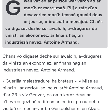
G
wall vat eo ar prizioù war varch’ad ar
moc’h er mare-mañ. Plij a rafe d’an
desaverien moc’h tennañ gounid deus
ar jeu-se, o brasaat o menajoù. Chañs
vo digaset dezhe sur awalc’h, a-drugarez da
vinistr an ekonomiez, ar finañs hag an
industriezh nevez, Antoine Armand.
Chañs vo digaset dezhe sur awalc’h, a-drugarez
da vinistr an ekonomiez, ar finañs hag an
industriezh nevez, Antoine Armand.
« Guerilla melestradurel ha bretaus »
,
« Mise au
pilori »
: ar gerioù-se ‘neus larêt Antoine Armaud,
d’ar 23 a viz Genver, pa oa o komz deus ar
c’hevredigezhoù a difenn an endro, pa oa bet o
visitañ ur menaj-yar ba Geispolsheim, en Alzas.