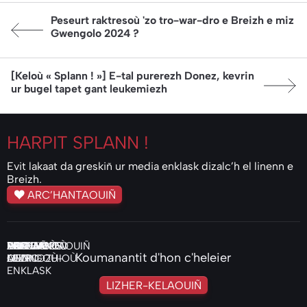
Article précédent:
Peseurt raktresoù 'zo tro-war-dro e Breizh e miz
Gwengolo 2024 ?
Article suivant:
[Keloù « Splann ! »] E-tal purerezh Donez, kevrin
ur bugel tapet gant leukemiezh
HARPIT
SPLANN !
Evit lakaat da greskiñ ur media enklask dizalc’h el linenn e
Breizh.
ARC’HANTAOUIÑ
ENKLASKOÙ
KELEIER
VIDEOIOÙ
PODCASTS
PRENAÑ
PIV
HOR
ARC’HANTAOUIÑ
DAREMPRED
Koumanantit d'hon c'heleier
AUDIO
LEVRIGOÙ-
OMP
MENNOZHIOÙ
ENKLASK
LIZHER-KELAOUIÑ