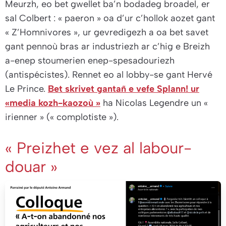
Meurzh, eo bet gwellet ba’n bodadeg broadel, er
sal Colbert : « paeron » oa d’ur c’hollok aozet gant
« Z’Homnivores », ur gevredigezh a oa bet savet
gant pennoù bras ar industriezh ar c’hig e Breizh
a-enep stoumerien enep-spesadouriezh
(antispécistes). Rennet eo al lobby-se gant Hervé
Le Prince.
Bet skrivet gantañ e vefe Splann! ur
«media kozh-kaozoù »
ha Nicolas Legendre un «
irienner » (« complotiste »).
« Preizhet e vez al labour-
douar »