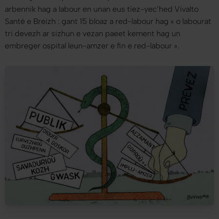
arbennik hag a labour en unan eus tiez-yec’hed Vivalto
Santé e Breizh : gant 15 bloaz a red-labour hag «
o labourat
tri devezh ar sizhun e vezan paeet kement hag un
embreger ospital leun-amzer e fin e red-labour
».