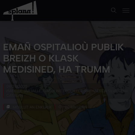
EMAÑ OSPITALIOÙ PUBLIK
BREIZH O KLASK
MEDISINED, HA TRUMM
09/28/2025
ISABELLE JARJAILLE, CAROLINE TROUILLET, RAPHAËL DA SILVA, LENA
CATALÁN
MOULLIT AN ENKLASK
20 MN LENN