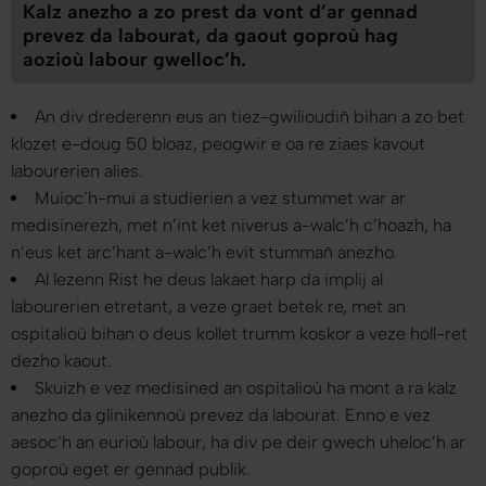
Kalz anezho a zo prest da vont d’ar gennad
prevez da labourat, da gaout goproù hag
aozioù labour gwelloc’h.
An div drederenn eus an tiez-gwilioudiñ bihan a zo bet
klozet e-doug 50 bloaz, peogwir e oa re ziaes kavout
labourerien alies.
Muioc’h-mui a studierien a vez stummet war ar
medisinerezh, met n’int ket niverus a-walc’h c’hoazh, ha
n’eus ket arc’hant a-walc’h evit stummañ anezho.
Al lezenn Rist he deus lakaet harp da implij al
labourerien etretant, a veze graet betek re, met an
ospitalioù bihan o deus kollet trumm koskor a veze holl-ret
dezho kaout.
Skuizh e vez medisined an ospitalioù ha mont a ra kalz
anezho da glinikennoù prevez da labourat. Enno e vez
aesoc’h an eurioù labour, ha div pe deir gwech uheloc’h ar
goproù eget er gennad publik.