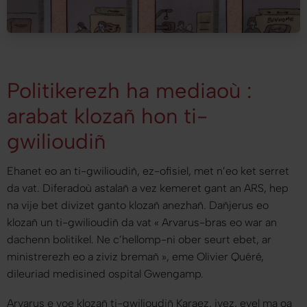
Politikerezh ha mediaoù :
arabat klozañ hon ti-
gwilioudiñ
Ehanet eo an ti-gwilioudiñ, ez-ofisiel, met n’eo ket serret
da vat. Diferadoù astalañ a vez kemeret gant an ARS, hep
na vije bet divizet ganto klozañ anezhañ. Dañjerus eo
klozañ un ti-gwilioudiñ da vat «
Arvarus-bras eo war an
dachenn bolitikel. Ne c’hellomp-ni ober seurt ebet, ar
ministrerezh eo a ziviz bremañ
», eme Olivier Quéré,
dileuriad medisined ospital Gwengamp.
Arvarus e voe klozañ ti-gwilioudiñ Karaez, ivez, evel ma oa