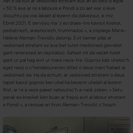
Aet e oa kuit ar vedisined etretant eus an eil deiz d’egile.
«
50 % eus ar re a laboure e Pondi a zo aet war o leve
diouzhtu pa voe lakaet al lezenn da dalvezout, e miz
Ebrel 2021. E servijoù ma ‘z eo diaes-tre kavout koskor,
pediatriezh, anesteziezh, trummadoù
», a zisplege Marie-
Hélène Aleman-Trevidic deomp. Evit kemer plas ar
vedisined etretant ez eus bet tutet medisined gevratet
gant renerezed an ospitalioù. Sañset int da vezañ tutet
gant ur pal hag evit ur mare resis-tre. Goproù kalz uheloc’h
eget reoù o c’henlabourerien ditlet o deus marc’hataet ar
vedisined-se. Ha da echuiñ, ar vedisined etretant o deus
tapet kaout goproù ken uhel ha bevenn uhelañ al lezenn
Rist, ar re a veze paeet nebeutoc’h a-raok zoken. «
Setu
perak eo kresket ken buan ar frejoù evit al labour etretant
e Pondi
», a resisae an Itron Aleman-Trevidic c’hoazh.