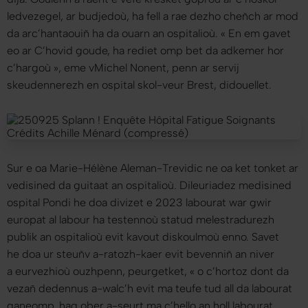
ledvezegel, ar budjedoù, ha fell a rae dezho cheñch ar mod
da arc’hantaouiñ ha da ouarn an ospitalioù. «
En em gavet
eo ar C’hovid goude, ha rediet omp bet da adkemer hor
c’hargoù
», eme vMichel Nonent, penn ar servij
skeudennerezh en ospital skol-veur Brest, didouellet.
Sur e oa Marie-Hélène Aleman-Trevidic ne oa ket tonket ar
vedisined da guitaat an ospitalioù. Dileuriadez medisined
ospital Pondi he doa divizet e 2023 labourat war gwir
europat al labour ha testennoù statud melestradurezh
publik an ospitalioù evit kavout diskoulmoù enno. Savet
he doa ur steuñv a-ratozh-kaer evit bevenniñ an niver
a eurvezhioù ouzhpenn, peurgetket, «
o c’hortoz dont da
vezañ dedennus a-walc’h evit ma teufe tud all da labourat
ganeomp, hag ober a-seurt ma c’hello an holl labourat