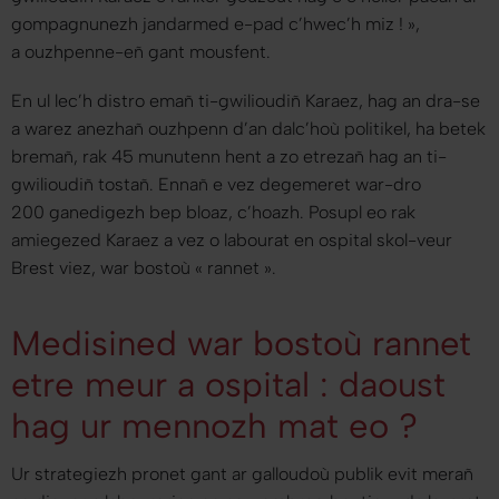
gompagnunezh jandarmed e-pad c’hwec’h miz !
»,
a ouzhpenne-eñ gant mousfent.
En ul lec’h distro emañ ti-gwilioudiñ Karaez, hag an dra-se
a warez anezhañ ouzhpenn d’an dalc’hoù politikel, ha betek
bremañ, rak 45 munutenn hent a zo etrezañ hag an ti-
gwilioudiñ tostañ. Ennañ e vez degemeret war-dro
200 ganedigezh bep bloaz, c’hoazh. Posupl eo rak
amiegezed Karaez a vez o labourat en ospital skol-veur
Brest viez, war bostoù « rannet ».
Medisined war bostoù rannet
etre meur a ospital : daoust
hag ur mennozh mat eo ?
Ur strategiezh pronet gant ar galloudoù publik evit merañ