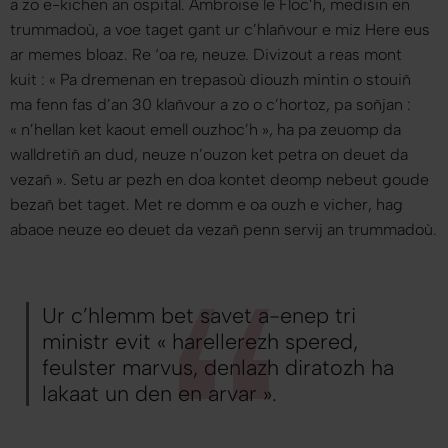
a zo e-kichen an ospital. Ambroise le Floc’h, medisin en
trummadoù, a voe taget gant ur c’hlañvour e miz Here eus
ar memes bloaz. Re ‘oa re, neuze. Divizout a reas mont
kuit : «
Pa dremenan en trepasoù diouzh mintin o stouiñ
ma fenn fas d’an 30 klañvour a zo o c’hortoz, pa soñjan
:
«
n’hellan ket kaout emell ouzhoc’h », ha pa zeuomp da
walldretiñ an dud, neuze n’ouzon ket petra on deuet da
vezañ
». Setu ar pezh en doa kontet deomp nebeut goude
bezañ bet taget. Met re domm e oa ouzh e vicher, hag
abaoe neuze eo deuet da vezañ penn servij an trummadoù.
Ur c’hlemm bet savet a-enep tri
ministr evit « harellerezh spered,
feulster marvus, denlazh diratozh ha
lakaat un den en arvar ».