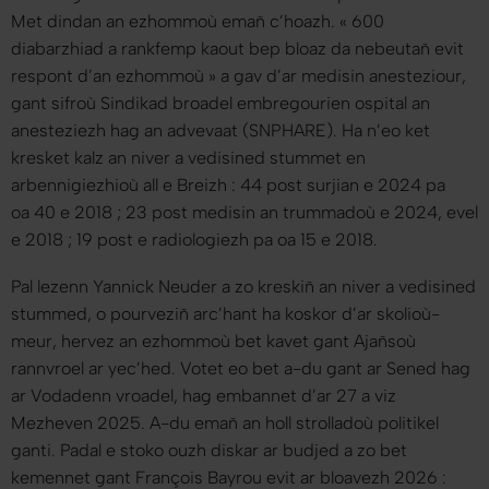
Met dindan an ezhommoù emañ c’hoazh. «
600
diabarzhiad a rankfemp kaout bep bloaz da nebeutañ evit
respont d’an ezhommoù
» a gav d’ar medisin anesteziour,
gant sifroù Sindikad broadel embregourien ospital an
anesteziezh hag an advevaat (SNPHARE). Ha n’eo ket
kresket kalz an niver a vedisined stummet en
arbennigiezhioù all e Breizh : 44 post surjian e 2024 pa
oa 40 e 2018 ; 23 post medisin an trummadoù e 2024, evel
e 2018 ; 19 post e radiologiezh pa oa 15 e 2018.
Pal lezenn Yannick Neuder a zo kreskiñ an niver a vedisined
stummed, o pourveziñ arc’hant ha koskor d’ar skolioù-
meur, hervez an ezhommoù bet kavet gant Ajañsoù
rannvroel ar yec’hed. Votet eo bet a-du gant ar Sened hag
ar Vodadenn vroadel, hag embannet d’ar 27 a viz
Mezheven 2025. A-du emañ an holl strolladoù politikel
ganti. Padal e stoko ouzh diskar ar budjed a zo bet
kemennet gant François Bayrou evit ar bloavezh 2026 :