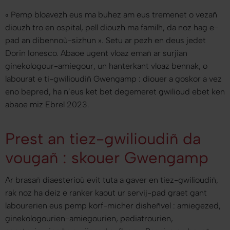
«
Pemp bloavezh eus ma buhez am eus tremenet o vezañ
diouzh tro en ospital, pell diouzh ma familh, da noz hag e-
pad an dibennoù-sizhun
». Setu ar pezh en deus jedet
Dorin Ionesco. Abaoe ugent vloaz emañ ar surjian
ginekologour-amiegour, un hanterkant vloaz bennak, o
labourat e ti-gwilioudiñ Gwengamp : diouer a goskor a vez
eno bepred, ha n’eus ket bet degemeret gwilioud ebet ken
abaoe miz Ebrel 2023.
Prest an tiez-gwilioudiñ da
vougañ : skouer Gwengamp
Ar brasañ diaesterioù evit tuta a gaver en tiez-gwilioudiñ,
rak noz ha deiz e ranker kaout ur servij-pad graet gant
labourerien eus pemp korf-micher disheñvel : amiegezed,
ginekologourien-amiegourien, pediatrourien,