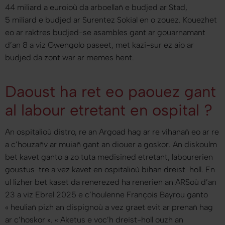
44 miliard a euroioù da arboellañ e budjed ar Stad,
5 miliard e budjed ar Surentez Sokial en o zouez. Kouezhet
eo ar raktres budjed-se asambles gant ar gouarnamant
d’an 8 a viz Gwengolo paseet, met kazi-sur ez aio ar
budjed da zont war ar memes hent.
Daoust ha ret eo paouez gant
al labour etretant en ospital ?
An ospitalioù distro, re an Argoad hag ar re vihanañ eo ar re
a c’houzañv ar muiañ gant an diouer a goskor. An diskoulm
bet kavet ganto a zo tuta medisined etretant, labourerien
goustus-tre a vez kavet en ospitalioù bihan dreist-holl. En
ul lizher bet kaset da renerezed ha renerien an ARSoù d’an
23 a viz Ebrel 2025 e c’houlenne François Bayrou ganto
«
heuliañ pizh an dispignoù a vez graet evit ar prenañ hag
ar c’hoskor
». «
Aketus e voc’h dreist-holl ouzh an