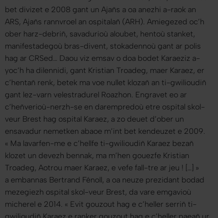
bet divizet e 2008 gant un Ajañs a oa anezhi a-raok an
ARS, Ajañs rannvroel an ospitalañ (ARH). Amiegezed oc’h
ober harz-debriñ, savadurioù aloubet, hentoù stanket,
manifestadegoù bras-divent, stokadennoù gant ar polis
hag ar CRSed… Daou viz emsav o doa bodet Karaeziz a-
yoc’h ha dilennidi, gant Kristian Troadeg, maer Karaez, er
c’hentañ renk, betek ma voe nullet klozañ an ti-gwilioudiñ
gant lez-varn velestradurel Roazhon. Engravet eo ar
c’heñverioù-nerzh-se en darempredoù etre ospital skol-
veur Brest hag ospital Karaez, a zo deuet d’ober un
ensavadur nemetken abaoe m’int bet kendeuzet e 2009.
«
Ma lavarfen-me e c’hellfe ti-gwilioudiñ Karaez bezañ
klozet un devezh bennak, ma m’hen gouezfe Kristian
Troadeg, Aotrou maer Karaez, e vefe fall-tre ar jeu ! […]
»
a embannas Bertrand Fénoll, a oa neuze prezidant bodad
mezegiezh ospital skol-veur Brest, da vare emgavioù
micherel e 2014. «
Evit gouzout hag e c’heller serriñ ti-
gwilioudiñ Karaez e ranker gouzout hag e c’heller paeañ ur