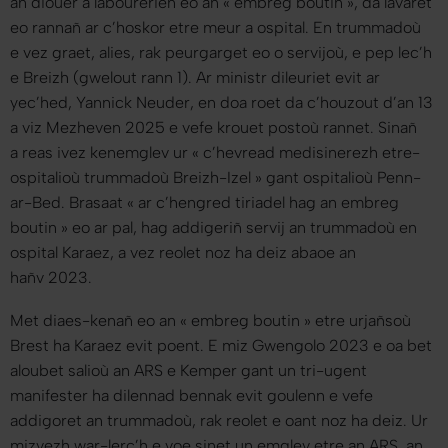
an diouer a labourerien eo an « embreg boutin », da lavaret
eo rannañ ar c’hoskor etre meur a ospital. En trummadoù
e vez graet, alies, rak peurgarget eo o servijoù, e pep lec’h
e Breizh (gwelout rann 1). Ar ministr dileuriet evit ar
yec’hed, Yannick Neuder, en doa roet da c’houzout d’an 13
a viz Mezheven 2025 e vefe krouet postoù rannet. Sinañ
a reas ivez kenemglev ur « c’hevread medisinerezh etre-
ospitalioù trummadoù Breizh-Izel » gant ospitalioù Penn-
ar-Bed. Brasaat «
ar c’hengred tiriadel hag an embreg
boutin
» eo ar pal, hag addigeriñ servij an trummadoù en
ospital Karaez, a vez reolet noz ha deiz abaoe an
hañv 2023.
Met diaes-kenañ eo an « embreg boutin » etre urjañsoù
Brest ha Karaez evit poent. E miz Gwengolo 2023 e oa bet
aloubet salioù an ARS e Kemper gant un tri-ugent
manifester ha dilennad bennak evit goulenn e vefe
addigoret an trummadoù, rak reolet e oant noz ha deiz. Ur
mizvezh war-lerc’h e voe sinet un emglev etre an ARS, an