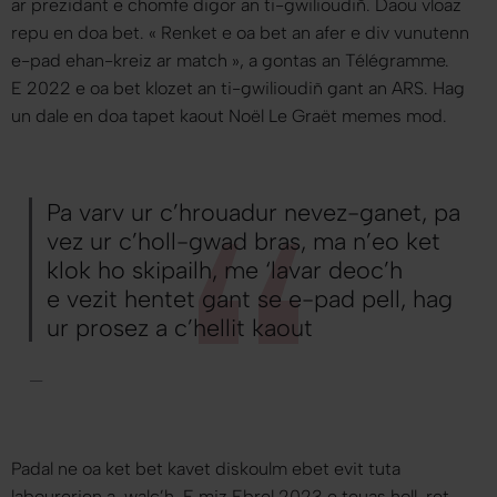
ar prezidant e chomfe digor an ti-gwilioudiñ. Daou vloaz
repu en doa bet. «
Renket e oa bet an afer e div vunutenn
e-pad ehan-kreiz ar match
», a gontas an Télégramme.
E 2022 e oa bet klozet an ti-gwilioudiñ gant an ARS. Hag
un dale en doa tapet kaout Noël Le Graët memes mod.
Pa varv ur c’hrouadur nevez-ganet, pa
vez ur c’holl-gwad bras, ma n’eo ket
klok ho skipailh, me ‘lavar deoc’h
e vezit hentet gant se e-pad pell, hag
ur prosez a c’hellit kaout
—
Padal ne oa ket bet kavet diskoulm ebet evit tuta
labourerien a-walc’h. E miz Ebrel 2023 e teuas holl-ret