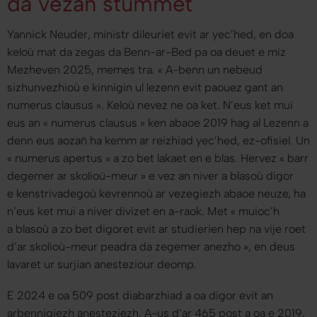
da vezañ stummet
Yannick Neuder, ministr dileuriet evit ar yec’hed, en doa
keloù mat da zegas da Benn-ar-Bed pa oa deuet e miz
Mezheven 2025, memes tra. «
A-benn un nebeud
sizhunvezhioù e kinnigin ul lezenn evit paouez gant an
numerus clausus
». Keloù nevez ne oa ket. N’eus ket mui
eus an « numerus clausus » ken abaoe 2019 hag al Lezenn a
denn eus aozañ ha kemm ar reizhiad yec’hed, ez-ofisiel. Un
« numerus apertus » a zo bet lakaet en e blas. Hervez «
barr
degemer ar skolioù-meur
» e vez an niver a blasoù digor
e kenstrivadegoù kevrennoù ar vezegiezh abaoe neuze, ha
n’eus ket mui a niver divizet en a-raok. Met «
muioc’h
a blasoù a zo bet digoret evit ar studierien hep na vije roet
d’ar skolioù-meur peadra da zegemer anezho
», en deus
lavaret ur surjian anesteziour deomp.
E 2024 e oa 509 post diabarzhiad a oa digor evit an
arbennigiezh anesteziezh. A-us d’ar 465 post a oa e 2019.