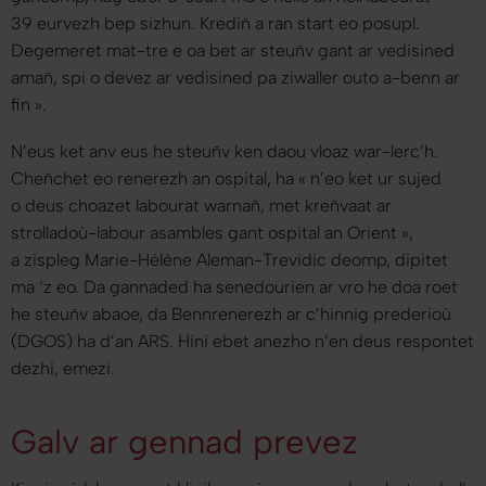
39 eurvezh bep sizhun. Krediñ a ran start eo posupl.
Degemeret mat-tre e oa bet ar steuñv gant ar vedisined
amañ, spi o devez ar vedisined pa ziwaller outo a-benn ar
fin
».
N’eus ket anv eus he steuñv ken daou vloaz war-lerc’h.
Cheñchet eo renerezh an ospital, ha «
n’eo ket ur sujed
o deus choazet labourat warnañ, met kreñvaat ar
strolladoù-labour asambles gant ospital an Orient
»,
a zispleg Marie-Hélène Aleman-Trevidic deomp, dipitet
ma ‘z eo. Da gannaded ha senedourien ar vro he doa roet
he steuñv abaoe, da Bennrenerezh ar c’hinnig prederioù
(DGOS) ha d’an ARS. Hini ebet anezho n’en deus respontet
dezhi, emezi.
Galv ar gennad prevez