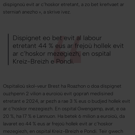
dispignoù evit ar c’hoskor etretant, a zo bet kreñvaet ar
sterniañ anezho
», a skrive ivez.
Dispignet eo bet evit al labour
etretant 44 % eus ar frejoù hollek evit
ar c’hoskor mezegiezh, en ospital
Kreiz-Breizh e Pondi.
Ospitalioù skol-veur Brest ha Roazhon o doa dispignet
ouzhpenn 2 vilion a euroioù evit goprañ medisined
etretant e 2024, ar pezh a rae 3 % eus o budjed hollek evit
ar c’hoskor mezegiezh. En ospital Gwengamp, avat, e oa
20 %, ha 17 % e Lannuon. Ha betek 6 milion a euroioù, da
lavaret eo 44 % eus ar frejoù hollek evit ar c’hoskor
mezegiezh, en ospital Kreiz-Breizh e Pondi. Teir gwech