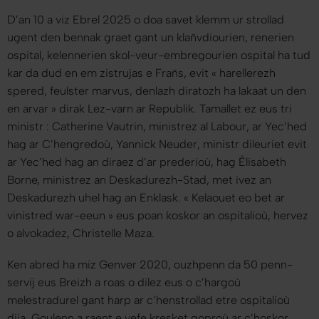
D’an 10 a viz Ebrel 2025 o doa savet klemm ur strollad
ugent den bennak graet gant un klañvdiourien, renerien
ospital, kelennerien skol-veur-embregourien ospital ha tud
kar da dud en em zistrujas e Frañs, evit «
harellerezh
spered, feulster marvus, denlazh diratozh ha lakaat un den
en arvar
» dirak Lez-varn ar Republik. Tamallet ez eus tri
ministr : Catherine Vautrin, ministrez al Labour, ar Yec’hed
hag ar C’hengredoù, Yannick Neuder, ministr dileuriet evit
ar Yec’hed hag an diraez d’ar prederioù, hag Élisabeth
Borne, ministrez an Deskadurezh-Stad, met ivez an
Deskadurezh uhel hag an Enklask. «
Kelaouet eo bet ar
vinistred war-eeun
» eus poan koskor an ospitalioù, hervez
o alvokadez, Christelle Maza.
Ken abred ha miz Genver 2020, ouzhpenn da 50 penn-
servij eus Breizh a roas o dilez eus o c’hargoù
melestradurel gant harp ar c’henstrollad etre ospitalioù
dija. Goulenn a raent e vefe kresket goproù ar c’hoskor