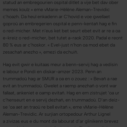
statud an embregourien ospital ditlet a vije bet dav ober
memes koulz
» eme vMarie-Hélène Aleman-Trevidic
c’hoazh. Da heul enkadenn ar C’hovid e voe gwellaet
goproù an embregerien ospital e penn-kentañ hag e fin
o red-micher. Met n’eus ket bet seurt ebet evit ar re a oa
e-kreiz o red-micher, bet tutet a-raok 2020. Padal e reont
80 % eus ar c’hoskor. «
Evel-just n’hon oa mod ebet da
zesachañ anezho
», emezi da echuiñ.
Hag evit gwir e kuitaas meur a benn-servij hag a vedisin
e labour e Pondi en diskar-amzer 2023. Penn an
trummadoù hag ar SMUR a oa en o zouez : «
Bevañ a rae
evit an trummadoù. Gwelet a raemp anezhañ o vont war
fallaat, ankeniet e oamp evitañ. Hag en em zistrujet ‘oa ur
c’henseurt en e servij dezhañ, en trummadoù. D’an deiz-
se ‘oa aet an traoù re bell evitañ
», eme vMarie-Hélène
Aleman-Trevidic. Ar surjian ortopedour Arthur Lignel
a zivizas eus e du mont da labourat d’ar glinikenn brevez