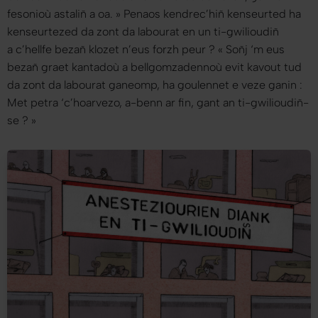
fesonioù astaliñ a oa.
» Penaos kendrec’hiñ kenseurted ha
kenseurtezed da zont da labourat en un ti-gwilioudiñ
a c’hellfe bezañ klozet n’eus forzh peur ? «
Soñj ‘m eus
bezañ graet kantadoù a bellgomzadennoù evit kavout tud
da zont da labourat ganeomp, ha goulennet e veze ganin :
Met petra ‘c’hoarvezo, a-benn ar fin, gant an ti-gwilioudiñ-
se ?
»