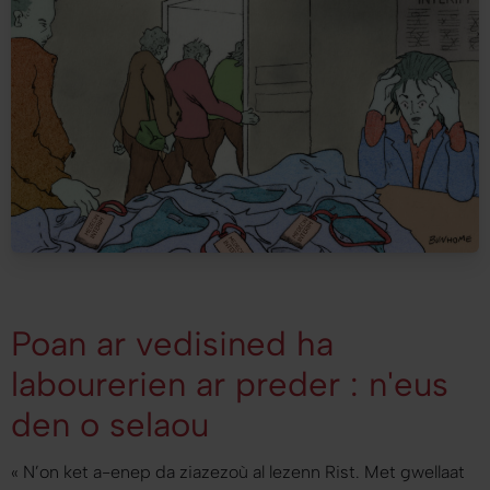
Poan ar vedisined ha
labourerien ar preder : n'eus
den o selaou
«
N’on ket a-enep da ziazezoù al lezenn Rist. Met gwellaat