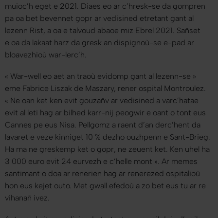
muioc’h eget e 2021. Diaes eo ar c’hresk-se da gompren
pa oa bet bevennet gopr ar vedisined etretant gant al
lezenn Rist, a oa e talvoud abaoe miz Ebrel 2021. Sañset
e oa da lakaat harz da gresk an dispignoù-se e-pad ar
bloavezhioù war-lerc’h.
«
War-well eo aet an traoù evidomp gant al lezenn-se
»
eme Fabrice Liszak de Maszary, rener ospital Montroulez.
«
Ne oan ket ken evit gouzañv ar vedisined a varc’hatae
evit al leti hag ar bilhed karr-nij peogwir e oant o tont eus
Cannes pe eus Nisa. Pellgomz a raent d’an derc’hent da
lavaret e veze kinniget 10 % dezho ouzhpenn e Sant-Brieg.
Ha ma ne greskemp ket o gopr, ne zeuent ket. Ken uhel ha
3 000 euro evit 24 eurvezh e c’helle mont
». Ar memes
santimant o doa ar renerien hag ar renerezed ospitalioù
hon eus kejet outo. Met gwall efedoù a zo bet eus tu ar re
vihanañ ivez.