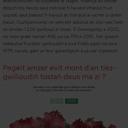
anesteziourien ha surjianed ar flugez. Poanius eo bezañ
diouzh tro, neuze seul zistrooc’h ha seul vihanoc’h un
ospital, seul ziaesoc’h kavout an holl dud a-vicher a ranker
kaout. Ouzhpennomp ne vefe ket askorus an tiez-yec’hed-
se dindan 1 200 gwilioud ar bloaz. E Gwengamp, e 2022,
ne veze graet nemet 458, pa oa 750 e 2010. Teir gwech
nebeutoc’h a diez-gwilioudiñ a zo e Frañs eget ma oa e
1975, neuze, gant ur feur ganedigezh a ya war zigreskiñ.
Pegeit amzer evit mont d'an tiez-
gwilioudiñ tostañ deus ma zi ?