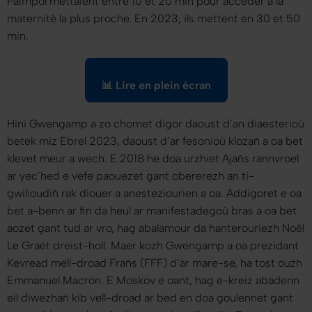
Paimpol mettaient entre 10 et 20 min pour accéder à la
maternité la plus proche. En 2023, ils mettent en 30 et 50
min.
📊 Lire en plein écran
Hini Gwengamp a zo chomet digor daoust d’an diaesterioù
betek miz Ebrel 2023, daoust d’ar fesonioù klozañ a oa bet
klevet meur a wech. E 2018 he doa urzhiet Ajañs rannvroel
ar yec’hed e vefe paouezet gant obererezh an ti-
gwilioudiñ rak diouer a anesteziourien a oa. Addigoret e oa
bet a-benn ar fin da heul ar manifestadegoù bras a oa bet
aozet gant tud ar vro, hag abalamour da hanterouriezh Noël
Le Graët dreist-holl. Maer kozh Gwengamp a oa prezidant
Kevread mell-droad Frañs (FFF) d’ar mare-se, ha tost ouzh
Emmanuel Macron. E Moskov e oant, hag e-kreiz abadenn
eil diwezhañ kib vell-droad ar bed en doa goulennet gant