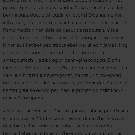
paouez gant servij ar gwilioudiñ. Abaoe neuze n’eus ket
bet maouez ebet o wilioudiñ en ospital Gwengamp ken.
«
15 amiegez a rankfemp kaout, n’eus nemet pemp anezho.
Pemp medisin hon defe da gaout da nebeutañ, n’eus
nemet daou bost-labour kevatal da implijoù leun-amzer.
N’hon eus ket bet pediatrour ebet war al lec’h james. Hag
an anesteziourien ne fell ket dezho labourat en
amiegouriezh
», a zispleg ar penn-ginekologour Dorin
Ionesco. «
Mareoù gant bec’h-spontus hon eus bevet. Pa
varv ur c’hrouadur nevez-ganet, pa vez ur c’holl-gwad
bras, ma n’eo ket klok ho skipailh, me ‘lavar deoc’h e vezit
hentet gant se e-pad pell, hag ur prosez a c’hellit kaout
»,
emezañ ouzhpenn.
«
Met tout an dra-se a c’halled gouzout abaoe pell. Pa oan
en em gavet e 2004 e oa bet lavaret din e c’hellfe klozañ,
dija. Tamm-ha-tamm e oa nebeutoc’h a goskor ha
berroc’h-berrañ e teue ar c’hevratoù da vezañ, gant ar