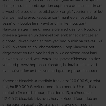
da se, emezi, an embregerien ospital «
o deus ar santimant
a-wechoù e teu d’an ospital publik ar glañvourien ne fell ket
d’ar gennad prevez kaout, ar santimant eo an ospital da
vezañ ur « boubellenn » evit ar c’hlinikennoù, gant
klañvourien gemmesk, meur a gleñved dezho
». Roudoù an
dra-se a gaver en un danevell bet embannet gant Lez ar
c’hontoù diwar-benn an tiez-yec’hed publik ha prevez : «
E
2019, o kemer an holl chomadennoù, pep klañvour bet
degemeret en tiez-yec’hed publik a oa skoed gant kazi
c’hwec’h kleñved, well-wazh, kazi pevar c’hleñved en tiez-
yec’hed prevez hep pal arc’hantus, ha kazi tri c’hleñved
evit klañvourien an tiez-yec’hed gant ur pal arc’hantus
».
Korvoder bloaziek ur medisin frank a zo 120 000 €, dreist-
holl, ha 150 000 € evit ur medisin arbennik. Ur medisin
ospital e fin e red-labour, d’an derez 13, a c’hounezo
112 416 € bloaziek kriz, avat, hervez kloued feuriadoù an
embregerien ospital. Setu ar pezh a lavare ur medisin