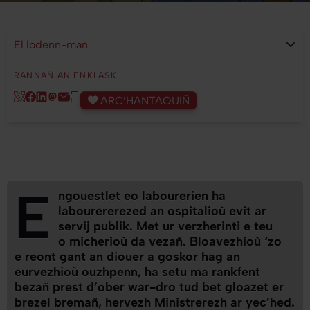
El lodenn-mañ
- Pressez le bouton pour sélectionnez.
RANNAÑ AN ENKLASK
ARC’HANTAOUIÑ
E
ngouestlet eo labourerien ha
labourererezed an ospitalioù evit ar
servij publik. Met ur verzherinti e teu
o micherioù da vezañ. Bloavezhioù ‘zo
e reont gant an diouer a goskor hag an
eurvezhioù ouzhpenn, ha setu ma rankfent
bezañ prest d’ober war-dro tud bet gloazet er
brezel bremañ, hervezh Ministrerezh ar yec’hed.