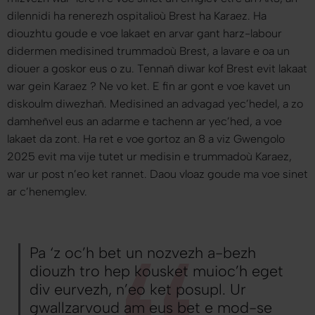
dilennidi ha renerezh ospitalioù Brest ha Karaez. Ha
diouzhtu goude e voe lakaet en arvar gant harz-labour
didermen medisined trummadoù Brest, a lavare e oa un
diouer a goskor eus o zu. Tennañ diwar kof Brest evit lakaat
war gein Karaez ? Ne vo ket. E fin ar gont e voe kavet un
diskoulm diwezhañ. Medisined an advagad yec’hedel, a zo
damheñvel eus an adarme e tachenn ar yec’hed, a voe
lakaet da zont. Ha ret e voe gortoz an 8 a viz Gwengolo
2025 evit ma vije tutet ur medisin e trummadoù Karaez,
war ur post n’eo ket rannet. Daou vloaz goude ma voe sinet
ar c’henemglev.
Pa ‘z oc’h bet un nozvezh a-bezh
diouzh tro hep kousket muioc’h eget
div eurvezh, n’eo ket posupl. Ur
gwallzarvoud am eus bet e mod-se