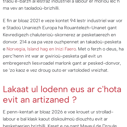
traoù e-barzh al lestraz industriel a labour er morioù lec’h
ma vev an taoladoù-brizhilli.
E fin ar bloaz 2021 e veze kontet 94 lestr industriel war vor
e Stadoù Unaniezh Europa ha Rouantelezh-Unanet gant
Kevredigezh chaluterioù-skornerez ar pesketaerezh en
donvor. 214 a oa pa veze ouzhpennet an takadoù-pesketa
e
Norvegia, Island hag en Inizi Faero
. Met o ferzh o deus, ha
perc’henn int war ar gwirioù-pesketa gall evit un
embregerezh liesvroadel marlonk gant ar pesked-donvor,
se ‘zo kaoz e vez droug outo er vartoloded vreizhat.
Lakaat ul lodenn eus ar c'hota
evit an artizaned ?
E penn-kentañ ar bloaz 2026 e voe krouet ur strollad-
labour e bal klask kaout diskoulmoù diouzhtu evit ar
besketaerien brizhilli. Kaset e oa gant Mayeul de Drouâs,