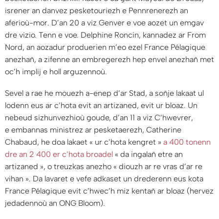
isrener an danvez pesketouriezh e Pennrenerezh an
aferioù-mor. D’an 20 a viz Genver e voe aozet un emgav
dre vizio. Tenn e voe. Delphine Roncin, kannadez ar From
Nord, an aozadur produerien m’eo ezel France Pélagique
anezhañ, a zifenne an embregerezh hep envel anezhañ met
oc’h implij e holl arguzennoù.
Sevel a rae he mouezh a-enep d’ar Stad, a soñje lakaat ul
lodenn eus ar c’hota evit an artizaned, evit ur bloaz. Un
nebeud sizhunvezhioù goude, d’an 11 a viz C’hwevrer,
e embannas ministrez ar pesketaerezh, Catherine
Chabaud, he doa lakaet « ur c’hota kengret »
a 400 tonenn
dre an 2 400 er c’hota broadel
«
da ingalañ etre an
artizaned
», o treuzkas anezho « diouzh ar re vras d’ar re
vihan ». Da lavaret e vefe adkaset un drederenn eus kota
France Pélagique evit c’hwec’h miz kentañ ar bloaz (hervez
jedadennoù an ONG Bloom).