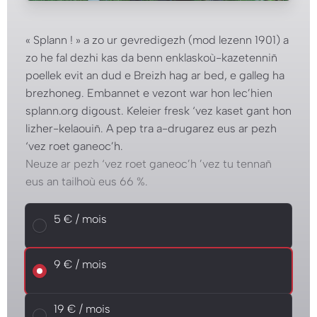
« Splann ! » a zo ur gevredigezh (mod lezenn 1901) a
zo he fal dezhi kas da benn enklaskoù-kazetenniñ
poellek evit an dud e Breizh hag ar bed, e galleg ha
brezhoneg. Embannet e vezont war hon lec’hien
splann.org digoust. Keleier fresk ‘vez kaset gant hon
lizher-kelaouiñ. A pep tra a-drugarez eus ar pezh
‘vez roet ganeoc’h.
Neuze ar pezh ‘vez roet ganeoc’h ’vez tu tennañ
eus an tailhoù eus 66 %.
Choisissez un montant mensuel
5 € / mois
5 € / mois
9 € / mois
9 € / mois
19 € / mois
19 € / mois