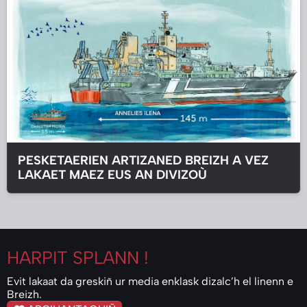
PESKETAERIEN ARTIZANED BREIZH A VEZ
LAKAET MAEZ EUS AN DIVIZOÙ
HARPIT
SPLANN !
Evit lakaat da greskiñ ur media enklask dizalc’h el linenn e
Breizh.