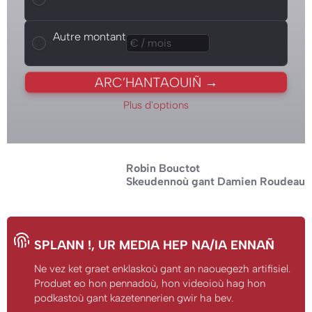
Autre montant
Autre montant
ARC’HANTAOUIÑ →
Plus d'options
Robin Bouctot
Skeudennoù gant Damien Roudeau
SPLANN !
, UR MEDIA HEP NA/IA ENNAÑ
Ne vez ket graet enklaskoù gant an naouegezh artifisiel.
Produet eo hon pennadoù, hon videoioù hag hon
podkastoù gant kazetennerien gwir ha bev.
Kit da lenn