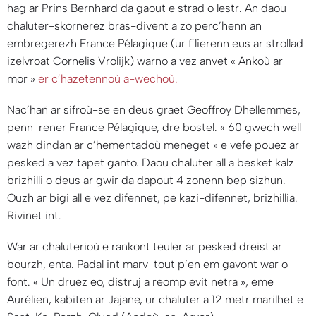
hag ar Prins Bernhard da gaout e strad o lestr. An daou
chaluter-skornerez bras-divent a zo perc’henn an
embregerezh France Pélagique (ur filierenn eus ar strollad
izelvroat Cornelis Vrolijk) warno a vez anvet « Ankoù ar
mor »
er c’hazetennoù a-wechoù.
Nac’hañ ar sifroù-se en deus graet Geoffroy Dhellemmes,
penn-rener France Pélagique, dre bostel. «
60 gwech well-
wazh dindan ar c’hementadoù meneget
» e vefe pouez ar
pesked a vez tapet ganto. Daou chaluter all a besket kalz
brizhilli o deus ar gwir da dapout 4 zonenn bep sizhun.
Ouzh ar bigi all e vez difennet, pe kazi-difennet, brizhillia.
Rivinet int.
War ar chaluterioù e rankont teuler ar pesked dreist ar
bourzh, enta. Padal int marv-tout p’en em gavont war o
font. «
Un druez eo, distruj a reomp evit netra
», eme
Aurélien, kabiten ar Jajane, ur chaluter a 12 metr marilhet e