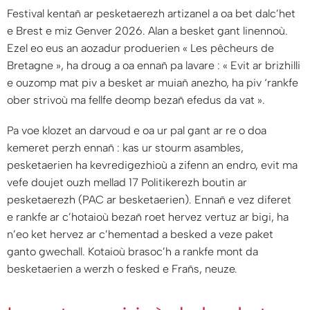
Festival kentañ ar pesketaerezh artizanel a oa bet dalc’het
e Brest e miz Genver 2026. Alan a besket gant linennoù.
Ezel eo eus an aozadur produerien « Les pêcheurs de
Bretagne », ha droug a oa ennañ pa lavare : «
Evit ar brizhilli
e ouzomp mat piv a besket ar muiañ anezho, ha piv ‘rankfe
ober strivoù ma fellfe deomp bezañ efedus da vat
».
Pa voe klozet an darvoud e oa ur pal gant ar re o doa
kemeret perzh ennañ : kas ur stourm asambles,
pesketaerien ha kevredigezhioù a zifenn an endro, evit ma
vefe doujet ouzh mellad 17 Politikerezh boutin ar
pesketaerezh (PAC ar besketaerien). Ennañ e vez diferet
e rankfe ar c’hotaioù bezañ roet hervez vertuz ar bigi, ha
n’eo ket hervez ar c’hementad a besked a veze paket
ganto gwechall. Kotaioù brasoc’h a rankfe mont da
besketaerien a werzh o fesked e Frañs, neuze.