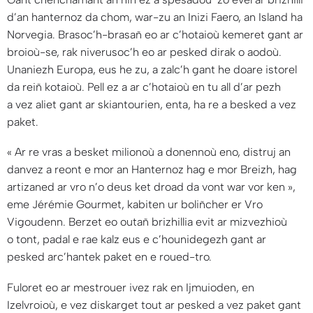
d’an hanternoz da chom, war-zu an Inizi Faero, an Island ha
Norvegia. Brasoc’h-brasañ eo ar c’hotaioù kemeret gant ar
broioù-se, rak niverusoc’h eo ar pesked dirak o aodoù.
Unaniezh Europa, eus he zu, a zalc’h gant he doare istorel
da reiñ kotaioù. Pell ez a ar c’hotaioù en tu all d’ar pezh
a vez aliet gant ar skiantourien, enta, ha re a besked a vez
paket.
«
Ar re vras a besket milionoù a donennoù eno, distruj an
danvez a reont e mor an Hanternoz hag e mor Breizh, hag
artizaned ar vro n’o deus ket droad da vont war vor ken
»,
eme Jérémie Gourmet, kabiten ur boliñcher er Vro
Vigoudenn. Berzet eo outañ brizhillia evit ar mizvezhioù
o tont, padal e rae kalz eus e c’hounidegezh gant ar
pesked arc’hantek paket en e roued-tro.
Fuloret eo ar mestrouer ivez rak en Ijmuioden, en
Izelvroioù, e vez diskarget tout ar pesked a vez paket gant