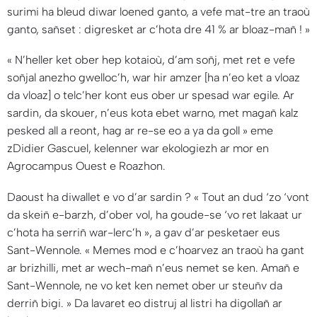
surimi ha bleud diwar loened ganto, a vefe mat-tre an traoù
ganto, sañset : digresket ar c’hota dre 41 % ar bloaz-mañ !
»
«
N’heller ket ober hep kotaioù, d’am soñj, met ret e vefe
soñjal anezho gwelloc’h, war hir amzer
[ha n’eo ket a vloaz
da vloaz]
o telc’her kont eus ober ur spesad war egile. Ar
sardin, da skouer, n’eus kota ebet warno, met magañ kalz
pesked all a reont, hag ar re-se eo a ya da goll
» eme
zDidier Gascuel, kelenner war ekologiezh ar mor en
Agrocampus Ouest e Roazhon.
Daoust ha diwallet e vo d’ar sardin ? «
Tout an dud ‘zo ‘vont
da skeiñ e-barzh, d’ober vol, ha goude-se ‘vo ret lakaat ur
c’hota ha serriñ war-lerc’h
», a gav d’ar pesketaer eus
Sant-Wennole. «
Memes mod e c’hoarvez an traoù ha gant
ar brizhilli, met ar wech-mañ n’eus nemet se ken. Amañ e
Sant-Wennole, ne vo ket ken nemet ober ur steuñv da
derriñ bigi.
» Da lavaret eo distruj al listri ha digollañ ar