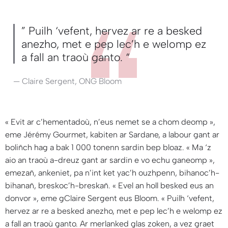
” Puilh ‘vefent, hervez ar re a besked
anezho, met e pep lec’h e welomp ez
a fall an traoù ganto. “
— Claire Sergent, ONG Bloom
«
Evit ar c’hementadoù, n’eus nemet se a chom deomp
»,
eme Jérémy Gourmet, kabiten ar Sardane, a labour gant ar
boliñch hag a bak 1 000 tonenn sardin bep bloaz. «
Ma ‘z
aio an traoù a-dreuz gant ar sardin e vo echu ganeomp
»,
emezañ, ankeniet, pa n’int ket yac’h ouzhpenn, bihanoc’h-
bihanañ, breskoc’h-breskañ. « Evel an holl besked eus an
donvor », eme gClaire Sergent eus Bloom. «
Puilh ‘vefent,
hervez ar re a besked anezho, met e pep lec’h e welomp ez
a fall an traoù ganto. Ar merlanked glas zoken, a vez graet