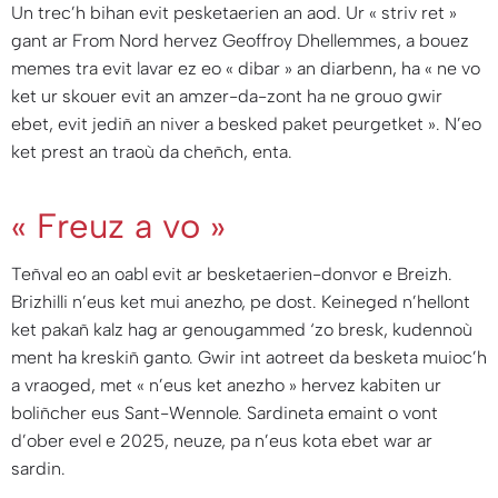
Un trec’h bihan evit pesketaerien an aod. Ur «
striv ret
»
gant ar From Nord hervez Geoffroy Dhellemmes, a bouez
memes tra evit lavar ez eo « dibar » an diarbenn, ha «
ne vo
ket ur skouer evit an amzer-da-zont ha ne grouo gwir
ebet, evit jediñ an niver a besked paket peurgetket
». N’eo
ket prest an traoù da cheñch, enta.
« Freuz a vo »
Teñval eo an oabl evit ar besketaerien-donvor e Breizh.
Brizhilli n’eus ket mui anezho, pe dost. Keineged n’hellont
ket pakañ kalz hag ar genougammed ‘zo bresk, kudennoù
ment ha kreskiñ ganto. Gwir int aotreet da besketa muioc’h
a vraoged, met «
n’eus ket anezho
» hervez kabiten ur
boliñcher eus Sant-Wennole. Sardineta emaint o vont
d’ober evel e 2025, neuze, pa n’eus kota ebet war ar
sardin.