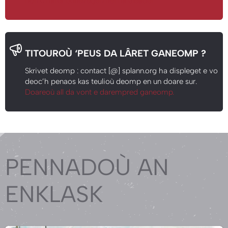
hon c'harta buhezegerzhel ha dleadel
TITOUROÙ ‘PEUS DA LÂRET GANEOMP ?
Skrivet deomp : contact [@] splann.org ha displeget e vo
deoc’h penaos kas teulioù deomp en un doare sur.
Doareoù all da vont e darempred ganeomp.
PENNADOÙ AN
ENKLASK