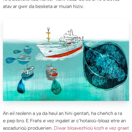
atav ar gwir da besketa ar muiañ hiziv.
An eil reolenn a ya da heul an hini gentañ, ha cheñch a ra
e pep bro. E Frañs e vez ingalet ar c’hotaioù-bloaz etre an
aozadurioù produerien.
Diwar bloavezhioù kozh e vez graet