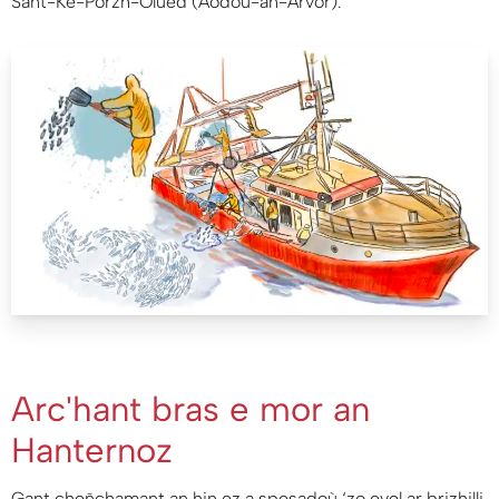
Sant-Ke-Porzh-Olued (Aodoù-an-Arvor).
Arc'hant bras e mor an
Hanternoz
Gant cheñchamant an hin ez a spesadoù ‘zo evel ar brizhilli