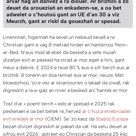
arvar hag an danvez a ra diouer. Ar brizhilli a zo
deuet da aroueziañ an enkadenn-se, a oa bet
adwelet o c’houtoù gant an UE d’an 30 a viz
Meurzh, gant ar riskl da gouezhañ ar spesad.
Linennnañ, higennañ ha sevel un nebeud kevell a ra
Christian gant e vag 8 metrad hirder en hanternoz Penn-
ar-Bed. N’eus mod all ebet da besketa a vefe muiañ
dizañjer evit ar pesked ha strad ar mor eget e hini, gant
meur a deknik. E 2024 e teue 80 % eus e sifr berzh eus ar
brizhilli. 8 tonenn en doa tennet eus ar mor, neuze. Met
bloavezhioù ‘zo e vez ar skiantourien o lakaat da ziwall, rak
digreskiñ a ra a-galz an niver a besked arc’hantek er mor.
Tost d’ar « poent terriñ » edo ar spesad e 2025 rak
pesketaet e oa bet betek re, hervez
ar c’huzul etrebroadel
evit enklask ar mor
(CIEM). Se ‘zo kaoz da
Stadoù Europa
bezañ divizet digreskiñ ar pakañ da vat. Ha setu deuet ar
sifroù evit 2026 : aotreet eo Christian da besketa 25 kilo