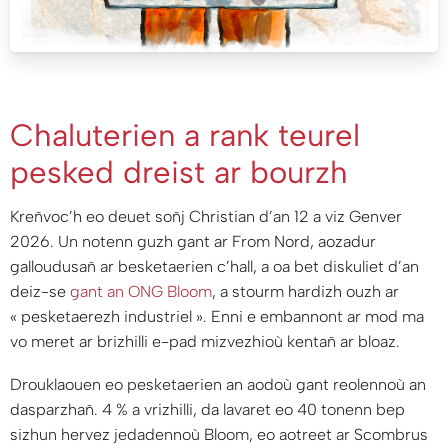
Chaluterien a rank teurel
pesked dreist ar bourzh
Kreñvoc’h eo deuet soñj Christian d’an 12 a viz Genver
2026. Un notenn guzh gant ar From Nord, aozadur
galloudusañ ar besketaerien c’hall, a oa bet diskuliet d’an
deiz-se
gant an ONG Bloom
, a stourm hardizh ouzh ar
« pesketaerezh industriel ». Enni e embannont ar mod ma
vo meret ar brizhilli e-pad mizvezhioù kentañ ar bloaz.
Drouklaouen eo pesketaerien an aodoù gant reolennoù an
dasparzhañ. 4 % a vrizhilli, da lavaret eo 40 tonenn bep
sizhun hervez jedadennoù Bloom, eo aotreet ar Scombrus