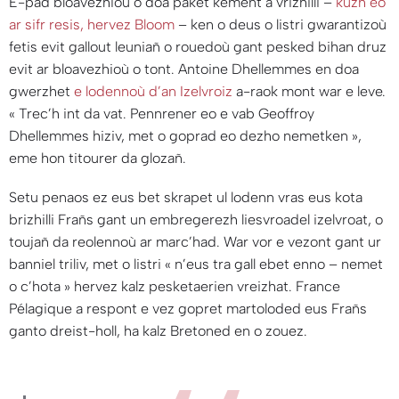
E-pad bloavezhioù o doa paket kement a vrizhilli –
kuzh eo
ar sifr resis, hervez Bloom
– ken o deus o listri gwarantizoù
fetis evit gallout leuniañ o rouedoù gant pesked bihan druz
evit ar bloavezhioù o tont. Antoine Dhellemmes en doa
gwerzhet
e lodennoù d’an Izelvroiz
a-raok mont war e leve.
«
Trec’h int da vat. Pennrener eo e vab Geoffroy
Dhellemmes hiziv, met o goprad eo dezho nemetken
»,
eme hon titourer da glozañ.
Setu penaos ez eus bet skrapet ul lodenn vras eus kota
brizhilli Frañs gant un embregerezh liesvroadel izelvroat, o
toujañ da reolennoù ar marc’had. War vor e vezont gant ur
banniel triliv, met o listri «
n’eus tra gall ebet enno – nemet
o c’hota
» hervez kalz pesketaerien vreizhat. France
Pélagique a respont e vez gopret martoloded eus Frañs
ganto dreist-holl, ha kalz Bretoned en o zouez.