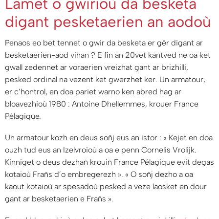
Lamet o gwirioù da besketa
digant pesketaerien an aodoù
Penaos eo bet tennet o gwir da besketa er gêr digant ar
besketaerien-aod vihan ? E fin an 20vet kantved ne oa ket
gwall zedennet ar voraerien vreizhat gant ar brizhilli,
pesked ordinal na vezent ket gwerzhet ker. Un armatour,
er c’hontrol, en doa pariet warno ken abred hag ar
bloavezhioù 1980 : Antoine Dhellemmes, krouer France
Pélagique.
Un armatour kozh en deus soñj eus an istor : «
Kejet en doa
ouzh tud eus an Izelvroioù a oa e penn Cornelis Vrolijk.
Kinniget o deus dezhañ krouiñ France Pélagique evit degas
kotaioù Frañs d’o embregerezh
». «
O soñj dezho a oa
kaout kotaioù ar spesadoù pesked a veze laosket en dour
gant ar besketaerien e Frañs
».