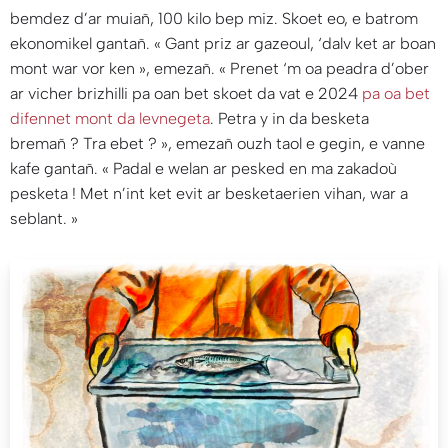
bemdez d’ar muiañ, 100 kilo bep miz. Skoet eo, e batrom
ekonomikel gantañ. «
Gant priz ar gazeoul, ‘dalv ket ar boan
mont war vor ken
», emezañ. «
Prenet ‘m oa peadra d’ober
ar vicher brizhilli pa oan bet skoet da vat e 2024
pa oa bet
difennet mont da levnegeta
. Petra y in da besketa
bremañ ? Tra ebet ?
», emezañ ouzh taol e gegin, e vanne
kafe gantañ. «
Padal e welan ar pesked en ma zakadoù
pesketa ! Met n’int ket evit ar besketaerien vihan, war a
seblant.
»