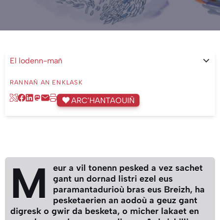
El lodenn-mañ
- Pressez le bouton pour sélectionnez.
RANNAÑ AN ENKLASK
ARC’HANTAOUIÑ
M
eur a vil tonenn pesked a vez sachet
gant un dornad listri ezel eus
paramantadurioù bras eus Breizh, ha
pesketaerien an aodoù a geuz gant
digresk o gwir da besketa, o micher lakaet en