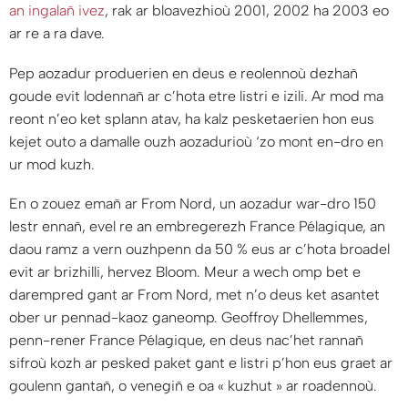
an ingalañ ivez
, rak ar bloavezhioù 2001, 2002 ha 2003 eo
ar re a ra dave.
Pep aozadur produerien en deus e reolennoù dezhañ
goude evit lodennañ ar c’hota etre listri e izili. Ar mod ma
reont n’eo ket splann atav, ha kalz pesketaerien hon eus
kejet outo a damalle ouzh aozadurioù ‘zo mont en-dro en
ur mod kuzh.
En o zouez emañ ar From Nord, un aozadur war-dro 150
lestr ennañ, evel re an embregerezh France Pélagique, an
daou ramz a vern ouzhpenn da 50 % eus ar c’hota broadel
evit ar brizhilli, hervez Bloom. Meur a wech omp bet e
darempred gant ar From Nord, met n’o deus ket asantet
ober ur pennad-kaoz ganeomp. Geoffroy Dhellemmes,
penn-rener France Pélagique, en deus nac’het rannañ
sifroù kozh ar pesked paket gant e listri p’hon eus graet ar
goulenn gantañ, o venegiñ e oa «
kuzhut
» ar roadennoù.