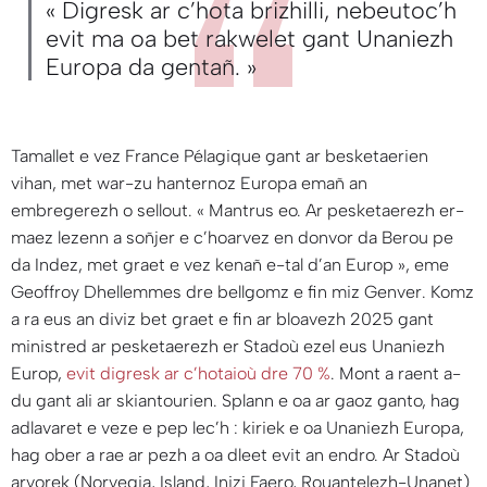
« Digresk ar c’hota brizhilli, nebeutoc’h
evit ma oa bet rakwelet gant Unaniezh
Europa da gentañ. »
Tamallet e vez France Pélagique gant ar besketaerien
vihan, met war-zu hanternoz Europa emañ an
embregerezh o sellout. «
Mantrus eo. Ar pesketaerezh er-
maez lezenn a soñjer e c’hoarvez en donvor da Berou pe
da Indez, met graet e vez kenañ e-tal d’an Europ
», eme
Geoffroy Dhellemmes dre bellgomz e fin miz Genver. Komz
a ra eus an diviz bet graet e fin ar bloavezh 2025 gant
ministred ar pesketaerezh er Stadoù ezel eus Unaniezh
Europ,
evit digresk ar c’hotaioù dre 70 %
. Mont a raent a-
du gant ali ar skiantourien. Splann e oa ar gaoz ganto, hag
adlavaret e veze e pep lec’h : kiriek e oa Unaniezh Europa,
hag ober a rae ar pezh a oa dleet evit an endro. Ar Stadoù
arvorek (Norvegia, Island, Inizi Faero, Rouantelezh-Unanet)