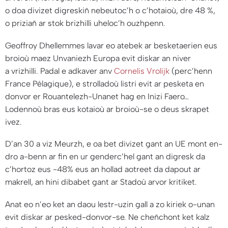
o doa divizet digreskiñ nebeutoc’h o c’hotaioù, dre 48 %,
o priziañ ar stok brizhilli uheloc’h ouzhpenn.
Geoffroy Dhellemmes lavar eo atebek ar besketaerien eus
broioù maez Unvaniezh Europa evit diskar an niver
a vrizhilli. Padal e adkaver anv
Cornelis Vrolijk
(perc’henn
France Pélagique), e strolladoù listri evit ar pesketa en
donvor er Rouantelezh-Unanet hag en Inizi Faero…
Lodennoù bras eus kotaioù ar broioù-se o deus skrapet
ivez.
D’an 30 a viz Meurzh, e oa bet divizet gant an UE mont en-
dro a-benn ar fin en ur genderc’hel gant an digresk da
c’hortoz eus -48% eus an hollad aotreet da dapout ar
makrell, an hini dibabet gant ar Stadoù arvor kritiket.
Anat eo n’eo ket an daou lestr-uzin gall a zo kiriek o-unan
evit diskar ar pesked-donvor-se. Ne cheñchont ket kalz