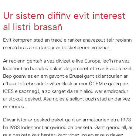
Ur sistem difiñv evit interest
al listri brasañ
Evit kompren stad an traoù e ranker anavezout teir reolenn
merañ bras a ren labour ar besketaerien vreizhat.
Ar reolenn gentañ a vez divizet e live Europa, lec’h ma vez
lodennet an holladoù pakañ degemeret etre ar Stadoù ezel.
Bep goañv ez en em gavont e Brusel gant skiantourien ar
c’huzul etrebroadel evit enklask ar mor (CIEM e galleg pe
ICES e saozneg), a zo karget da reiñ alioù war emdroadur
ar stokoù pesked. Asambles e sellont ouzh stad an danvez
er morioù.
Diwar istor ar pesked paket gant an armatourien etre 1973
ha 1983 lodennont ar gwirioù da besketa. Gant gerioù all, ar
re a beskete kalz hanter-kant vloaz ‘zo eo ar re o devez