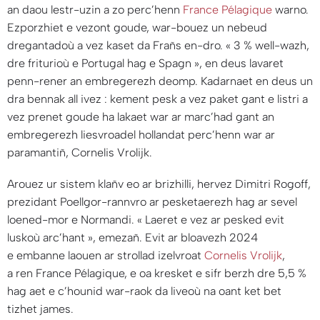
an daou lestr-uzin a zo perc’henn
France Pélagique
warno.
Ezporzhiet e vezont goude, war-bouez un nebeud
dregantadoù a vez kaset da Frañs en-dro. «
3 % well-wazh,
dre friturioù e Portugal hag e Spagn
», en deus lavaret
penn-rener an embregerezh deomp. Kadarnaet en deus un
dra bennak all ivez : kement pesk a vez paket gant e listri a
vez prenet goude ha lakaet war ar marc’had gant an
embregerezh liesvroadel hollandat perc’henn war ar
paramantiñ, Cornelis Vrolijk.
Arouez ur sistem klañv eo ar brizhilli, hervez Dimitri Rogoff,
prezidant Poellgor-rannvro ar pesketaerezh hag ar sevel
loened-mor e Normandi. «
Laeret e vez ar pesked evit
luskoù arc’hant
», emezañ. Evit ar bloavezh 2024
e embanne laouen ar strollad izelvroat
Cornelis Vrolijk
,
a ren France Pélagique, e oa kresket e sifr berzh dre 5,5 %
hag aet e c’hounid war-raok da liveoù na oant ket bet
tizhet james.