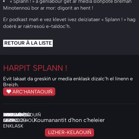
« Splann ! » a genlabour get ar media Bonpote bremañ
Minotennoù bor ar mor: digorit an hent !
Er podkast mañ e vez klevet ivez deiziataer « Splann ! » hag
doéré ar raktresoù e-taldoc’h.
RETOUR À LA LISTE
HARPIT
SPLANN !
Evit lakaat da greskiñ ur media enklask dizalc’h el linenn e
Breizh.
ARC’HANTAOUIÑ
ENKLASKOÙ
KELEIER
VIDEOIOÙ
PODCASTS
PRENAÑ
PIV
HOR
ARC’HANTAOUIÑ
DAREMPRED
Koumanantit d'hon c'heleier
AUDIO
LEVRIGOÙ-
OMP
MENNOZHIOÙ
ENKLASK
LIZHER-KELAOUIÑ