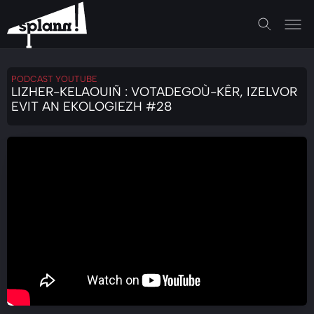
PODCAST YOUTUBE
LIZHER-KELAOUIÑ : VOTADEGOÙ-KÊR, IZELVOR
EVIT AN EKOLOGIEZH #28