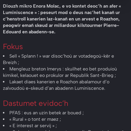
Diouzh mikro Enora Molac, e vo kontet deoc’h an afer «
Luminiscence » : peseurt mod o deus nac’het kanañ ur
c’henstroll kanerien laz-kanañ en un arvest e Roazhon,
peogwir emañ skeud ar miliardour kilstourmer Pierre-
Edouard en abadenn-se.
Fokus
Sell « Splann ! » war disoc’hoù ar votadegoù-kêr e
Breizh ;
Mengleuz breton Imerys : skuilhet eo bet produioù
kimikel, kelaouet eo prokulor ar Republik Sant-Brieg ;
Lakaet diaes kanerien e Roazhon abalamour d’o
zalvoudoù e-skeud d’an abadenn Luminiscence.
Dastumet evidoc’h
PFAS : eus an uzin betek ar boued ;
« Rural » o tont er maez ;
« E interest ar servij » ;