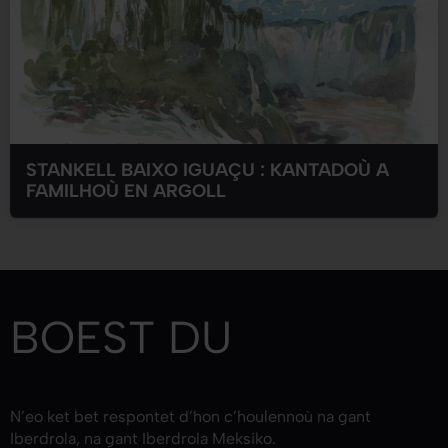
STANKELL BAIXO IGUAÇU : KANTADOÙ A
FAMILHOÙ EN ARGOLL
BOEST
DU
N’eo ket bet respontet d’hon c’houlennoù na gant
Iberdrola, na gant Iberdrola Meksiko.