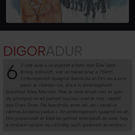
DIGOR
ADUR
6
2 rod-avel a vo plantet e foñs mor Bae Sant-
Brieg, e Breizh, war un takad braz a 75km².
Embregerezh spagnol Iberdrola an hini eo a zo e
penn ar chanter-se, dre e is embregerezh
breizhad Ailes Marines. War ar renk emañ ivez er galv
da ginnigoù un eil parkad tourioù-avel er mor, nepell
eus Enez Groe. Pal Iberdrola, eme-eñ, eo « sevel ur
raktres kiriekha padus ». An embregerezh spagnol eo an
hini pouezusañ er bed da geñver energiezh an avel, hag
e embann splann eo « kizidig ouzh gwareziñ an endro ».