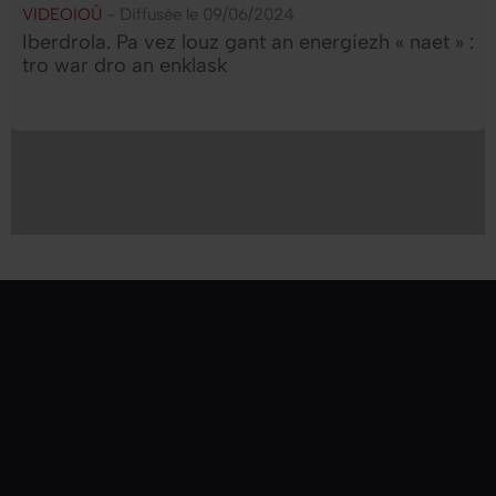
VIDEOIOÙ
- Diffusée le 09/06/2024
Iberdrola. Pa vez louz gant an energiezh « naet » :
tro war dro an enklask