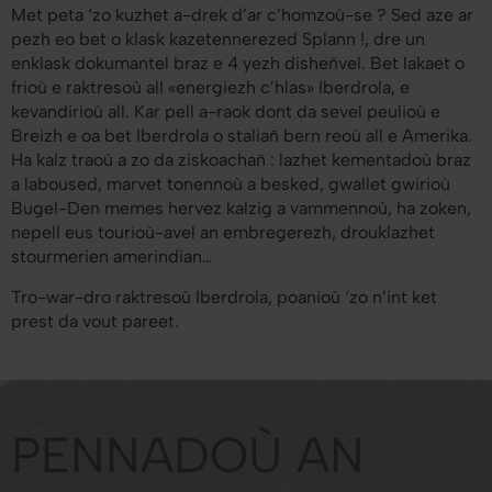
Met peta ‘zo kuzhet a-drek d’ar c’homzoù-se ? Sed aze ar
pezh eo bet o klask kazetennerezed
Splann !
, dre un
enklask dokumantel braz e 4 yezh disheñvel. Bet lakaet o
frioù e raktresoù all «energiezh c’hlas» Iberdrola, e
kevandirioù all. Kar pell a-raok dont da sevel peulioù e
Breizh e oa bet Iberdrola o staliañ bern reoù all e Amerika.
Ha kalz traoù a zo da ziskoachañ : lazhet kementadoù braz
a laboused, marvet tonennoù a besked, gwallet gwirioù
Bugel-Den memes hervez kalzig a vammennoù, ha zoken,
nepell eus tourioù-avel an embregerezh, drouklazhet
stourmerien amerindian…
Tro-war-dro raktresoù Iberdrola, poanioù ‘zo n’int ket
prest da vout pareet.
PENNADOÙ AN