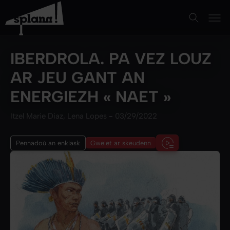
IBERDROLA. PA VEZ LOUZ
AR JEU GANT AN
ENERGIEZH « NAET »
Itzel Marie Diaz, Lena Lopes
-
03/29/2022
Pennadoù an enklask
Gwelet ar skeudenn