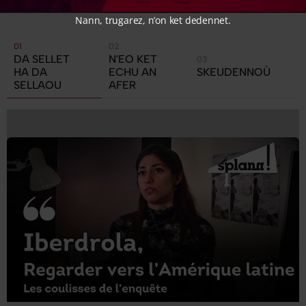
Nann, trugarez, n’on ket dedennet.
DA SELLET
N'EO KET
HA DA
ECHU AN
SKEUDENNOÙ
SELLAOU
AFER