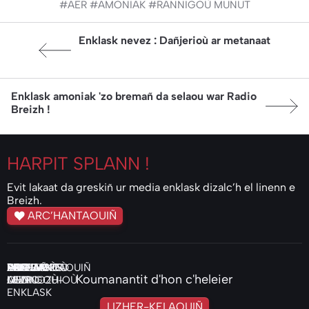
#AER
#AMONIAK
#RANNIGOÙ MUNUT
Article précédent:
Enklask nevez : Dañjerioù ar metanaat
Article suivant:
Enklask amoniak 'zo bremañ da selaou war Radio
Breizh !
HARPIT
SPLANN !
Evit lakaat da greskiñ ur media enklask dizalc’h el linenn e
Breizh.
ARC’HANTAOUIÑ
ENKLASKOÙ
KELEIER
VIDEOIOÙ
PODCASTS
PRENAÑ
PIV
HOR
ARC’HANTAOUIÑ
DAREMPRED
Koumanantit d'hon c'heleier
AUDIO
LEVRIGOÙ-
OMP
MENNOZHIOÙ
ENKLASK
LIZHER-KELAOUIÑ