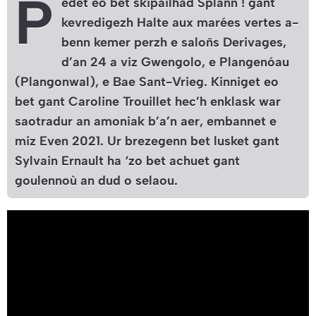
P
edet eo bet skipailhad Splann ! gant
kevredigezh Halte aux marées vertes a-
benn kemer perzh e saloñs Derivages,
d’an 24 a viz Gwengolo, e
Plangenóau
(Plangonwal), e Bae Sant-Vrieg. Kinniget eo
bet gant Caroline Trouillet hec’h enklask war
saotradur an amoniak b’a’n aer, embannet e
miz Even 2021. Ur brezegenn bet lusket gant
Sylvain Ernault ha ‘zo bet achuet gant
goulennoù an dud o selaou.