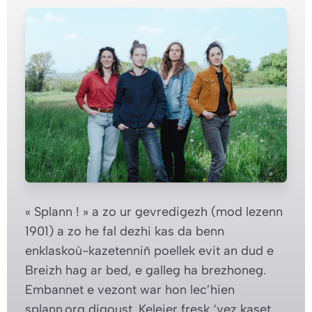
« Splann ! » a zo ur gevredigezh (mod lezenn
1901) a zo he fal dezhi kas da benn
enklaskoù-kazetenniñ poellek evit an dud e
Breizh hag ar bed, e galleg ha brezhoneg.
Embannet e vezont war hon lec’hien
splann.org digoust. Keleier fresk ‘vez kaset