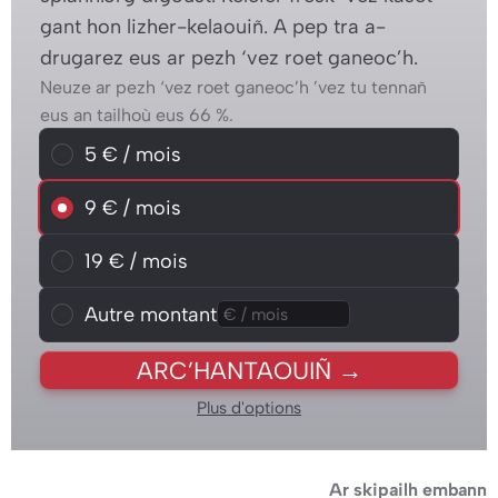
gant hon lizher-kelaouiñ. A pep tra a-
drugarez eus ar pezh ‘vez roet ganeoc’h.
Neuze ar pezh ‘vez roet ganeoc’h ’vez tu tennañ
eus an tailhoù eus 66 %.
Choisissez un montant mensuel
5 € / mois
5 € / mois
9 € / mois
9 € / mois
19 € / mois
19 € / mois
Autre montant
Autre montant
ARC’HANTAOUIÑ →
Plus d'options
Ar skipailh embann