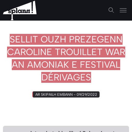
SELLIT OUZH PREZEGENN
CAROLINE TROUILLET WAR
AN AMONIAK E FESTIVAL
DÉRIVAGES
AR SKIPAILH EMBANN - 09/29/2022