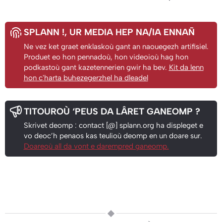
SPLANN !
, UR MEDIA HEP NA/IA ENNAÑ
Ne vez ket graet enklaskoù gant an naouegezh artifisiel.
Produet eo hon pennadoù, hon videoioù hag hon
podkastoù gant kazetennerien gwir ha bev.
Kit da lenn
hon c'harta buhezegerzhel ha dleadel
TITOUROÙ ‘PEUS DA LÂRET GANEOMP ?
Skrivet deomp : contact [@] splann.org ha displeget e
vo deoc’h penaos kas teulioù deomp en un doare sur.
Doareoù all da vont e darempred ganeomp.