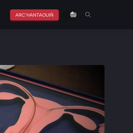
fr
br
ARC’HANTAOUIÑ