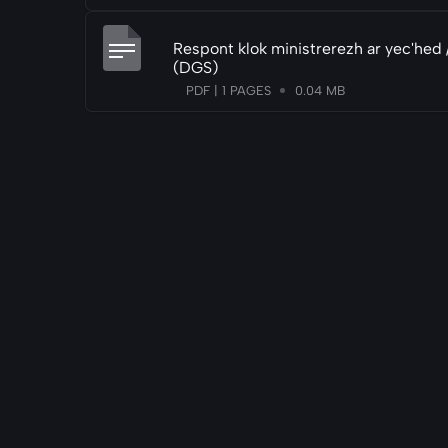
Respont klok ministrerezh ar yec'hed 
(DGS)
PDF | 1 PAGES
0.04 MB