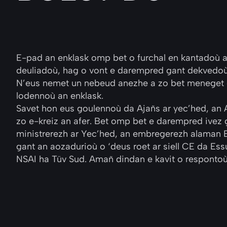
E-pad an enklask omp bet o furchal en kantadoù 
deuliadoù, hag o vont e darempred gant dekvedoù
N’eus nemet un nebeud anezhe a zo bet meneget 
lodennoù an enklask.
Savet hon eus goulennoù da Ajañs ar yec’hed, an
zo e-kreiz an afer. Bet omp bet e darempred ivez 
ministrerezh ar Yec’hed, an embregerezh alaman 
gant an aozadurioù o ‘deus roet ar siell CE da Ess
NSAI ha Tüv Sud. Amañ dindan e kavit o responto