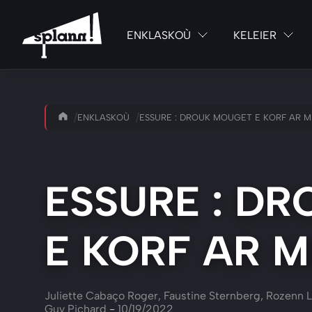
ENKLASKOÙ
KELEIER
/
/
ENKLASKOÙ
ESSURE : DROUK MOUGET E KORF AR 
ESSURE : D
E KORF AR 
Juliette Cabaço Roger, Faustine Sternberg, Rozenn 
Guy Pichard
-
10/19/2022