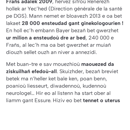
Frañs adalek 2009
, hervez sifroù Renerezh
hollek ar Yec’hed (Direction générale de la santé
pe DGS). Mann nemet er bloavezh 2013 e oa bet
lakaet
28 000 ensteudad gant ginekologourien !
En holl ec’h embann Bayer bezañ bet gwerzhet
ur milion a ensteudoù dre ar bed
, 240 000 e
Frañs, al lec’h ma oa bet gwerzhet ar muiañ
diouzh sellet ouzh an niver a annezidi.
Met buan-tre e sav mouezhioù
maouezed da
ziskuilhañ efedoù-all
. Skuizhder, bezañ breviet
betek ma n’heller ket bale ken, poan benn,
poanioù liesseurt, diwadennoù, kudennoù
neurologel… Hir eo al listenn ha start ober al
liamm gant Essure. Hiziv eo bet
tennet o uterus