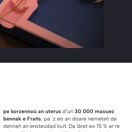
pe korzennoù an uterus
d’un
30 000 maouez
bennak e Frañs
, pa ‘z eo an doare nemetañ da
dennañ an ensteudad kuit. Da lâret eo 15 % ar re