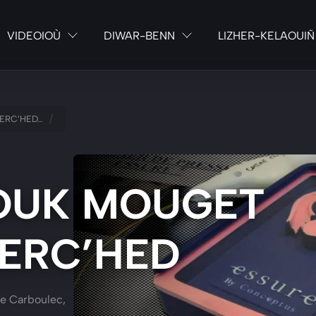
VIDEOIOÙ
DIWAR-BENN
LIZHER-KELAOUIÑ
/
MERC’HED…
ROUK MOUGET
MERC’HED
Le Carboulec,