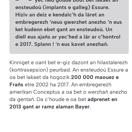
ensteudoù
(implants e galleg)
Essure.
Hiziv an deiz e kendalc’h da lâret an
embregerezh ‘neus gwerzhet anezho ‘n eus
ket kudenn ebet gant an ensteudoù. Un
diell eus ajañs ar yec’hed a lâr ar c’hontrol
e 2017.
Splann !
‘n eus kavet anezhañ.
Kinniget e oant bet e-giz dazont an hilastalerezh
(koñtrasepsion)
peurbad. An ensteudoù Essure a
oa bet lakaet da hogozik
200 000 maouez e
Frañs
etre 2002 ha 2017. An embregerezh
amerikan Conceptus a oa bet o werzhañ anezho
da gentañ. Da c’houde e oa bet
adprenet en
2013 gant ar ramz alaman Bayer
.