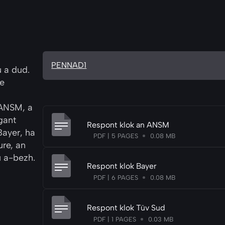
a
PENNAD1
 a dud.
e
 ANSM, a
gant
Respont klok an ANSM
Bayer, ha
PDF | 5 PAGES
0.08 MB
ure, an
ù a-bezh.
Respont klok Bayer
PDF | 6 PAGES
0.08 MB
Respont klok Tüv Sud
PDF | 1 PAGES
0.03 MB