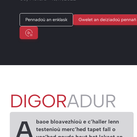
Pennadoù an enklask
Gwelet an deiziadoù pennañ
DIGOR
ADUR
A
baoe bloavezhioù e c’haller lenn
testenioù merc’hed tapet fall o
yec’hed goude bout bet lakaet an