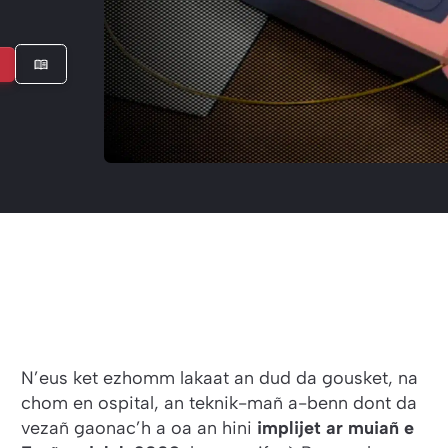
N’eus ket ezhomm lakaat an dud da gousket, na
chom en ospital, an teknik-mañ a-benn dont da
vezañ gaonac’h a oa an hini
implijet ar muiañ e