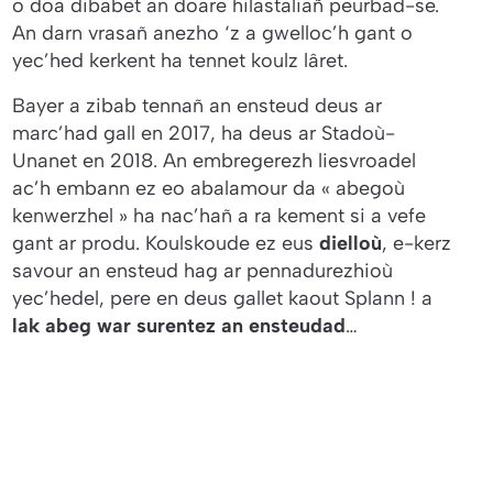
o doa dibabet an doare hilastaliañ peurbad-se.
An darn vrasañ anezho ‘z a gwelloc’h gant o
yec’hed kerkent ha tennet koulz lâret.
Bayer a zibab tennañ an ensteud deus ar
marc’had gall en 2017, ha deus ar Stadoù-
Unanet en 2018. An embregerezh liesvroadel
ac’h embann ez eo abalamour da « abegoù
kenwerzhel » ha nac’hañ a ra kement si a vefe
gant ar produ. Koulskoude ez eus
dielloù
, e-kerz
savour an ensteud hag ar pennadurezhioù
yec’hedel, pere en deus gallet kaout
Splann !
a
lak abeg war surentez an ensteudad
…