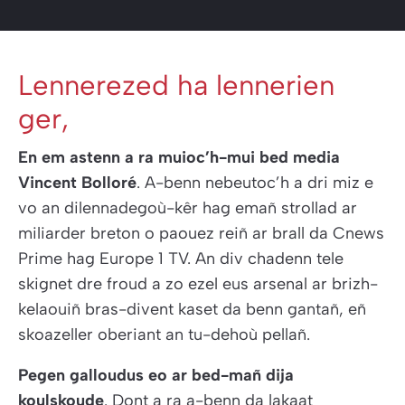
Lennerezed ha lennerien
ger,
En em astenn a ra muioc’h-mui bed media
Vincent Bolloré
. A-benn nebeutoc’h a dri miz e
vo an dilennadegoù-kêr hag emañ strollad ar
miliarder breton o paouez reiñ ar brall da Cnews
Prime hag Europe 1 TV. An div chadenn tele
skignet dre froud a zo ezel eus arsenal ar brizh-
kelaouiñ bras-divent kaset da benn gantañ, eñ
skoazeller oberiant an tu-dehoù pellañ.
Pegen galloudus eo ar bed-mañ dija
koulskoude
. Dont a ra a-benn da lakaat