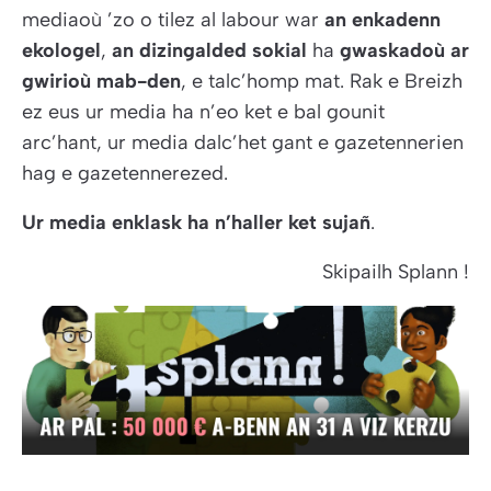
mediaoù ’zo o tilez al labour war
an enkadenn
ekologel
,
an dizingalded sokial
ha
gwaskadoù ar
gwirioù mab-den
, e talc’homp mat. Rak e Breizh
ez eus ur media ha n’eo ket e bal gounit
arc’hant, ur media dalc’het gant e gazetennerien
hag e gazetennerezed.
Ur media enklask ha n’haller ket sujañ
.
Skipailh
Splann !