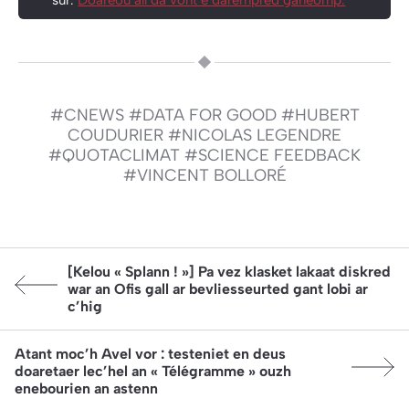
sur.
Doareoù all da vont e darempred ganeomp.
#CNEWS
#DATA FOR GOOD
#HUBERT
COUDURIER
#NICOLAS LEGENDRE
#QUOTACLIMAT
#SCIENCE FEEDBACK
#VINCENT BOLLORÉ
Article précédent:
[Kelou « Splann ! »] Pa vez klasket lakaat diskred
war an Ofis gall ar bevliesseurted gant lobi ar
c’hig
Article suivant:
Atant moc’h Avel vor : testeniet en deus
doaretaer lec’hel an « Télégramme » ouzh
enebourien an astenn