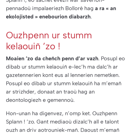
Splann !, eo sachet evezh war saverion-
pennadoù impalaeriezh Bolloré hag
a ra « an
ekolojisted » enebourion diabarzh
.
Ouzhpenn ur stumm
kelaouiñ ’zo !
Moaien ’zo da cheñch penn d’ar vazh
. Posupl eo
dibab ur stumm kelaouiñ e-lec’h ma dalc’h ar
gazetennerien kont eus al lennerien nemetken.
Posupl eo dibab ur stumm kelaouiñ ha m’emañ
ar strizhder, donaat an traoù hag an
deontologiezh e gemennoù.
Hon-unan ha digenvez, n’omp ket. Ouzhpenn
Splann ! ’zo. Gant mediaoù dizalc’h all e talont
ouzh an driv aotrouniek-mañ. Daoust m’emañ