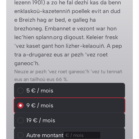
lezenn 1901) a zo he fal dezhi kas da benn
enklaskoù-kazetenniñ poellek evit an dud
e Breizh hag ar bed, e galleg ha
brezhoneg. Embannet e vezont war hon
lec’hien splann.org digoust. Keleier fresk
‘vez kaset gant hon lizher-kelaouiñ. A pep
tra a-drugarez eus ar pezh ‘vez roet
ganeoc’h.
Neuze ar pezh ‘vez roet ganeoc’h ’vez tu tennañ
eus an tailhoù eus 66 %.
Choisissez un montant mensuel
5 € / mois
5 € / mois
9 € / mois
9 € / mois
19 € / mois
19 € / mois
Autre montant
Autre montant