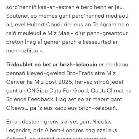
sorc’henniñ kas-an-estren e berc’henn er jeu.
Soutenet eo memes gant perc’henned mediaoù
all, evel Hubert Coudurier eus an Télégramme o
reiñ meuleudi e Miz Mae « d’ur penn-greantour
breton [hag a] gemer perzh e liesseurted ar
mennozhioù ».
Tridoublet eo bet ar brizh-kelaouiñ
er mediaoù
pennañ kleved-gweled Bro-Frañs etre Miz
Genver ha Miz Eost 2025, hervez sifroù jedet
gant an ONGioù Data For Good, QuotaClimat ha
Science Feedback. Hag aet eo ar maout gant
CNews… pa ’z eus kaoz eus brizh-kelaouiñ.
En un destenn greñv skrivet gant Nicolas
Legendre, priz Albert-Londres hag ezel eus