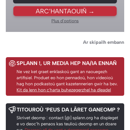
ARC’HANTAOUIÑ →
Plus d'options
Ar skipailh embann
SPLANN !
, UR MEDIA HEP NA/IA ENNAÑ
Ne vez ket graet enklaskoù gant an naouegezh
artifisiel. Produet eo hon pennadoù, hon videoioù
hag hon podkastoù gant kazetennerien gwir ha bev.
Kit da lenn hon c'harta buhezegerzhel ha dleadel
TITOUROÙ ‘PEUS DA LÂRET GANEOMP ?
Skrivet deomp : contact [@] splann.org ha displeget
e vo deoc’h penaos kas teulioù deomp en un doare