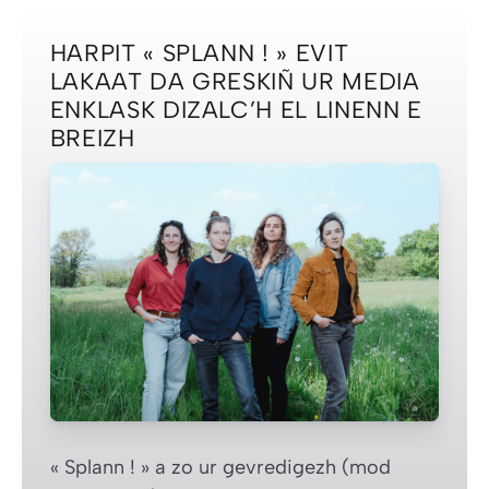
HARPIT « SPLANN ! » EVIT
LAKAAT DA GRESKIÑ UR MEDIA
ENKLASK DIZALC’H EL LINENN E
BREIZH
« Splann ! » a zo ur gevredigezh (mod