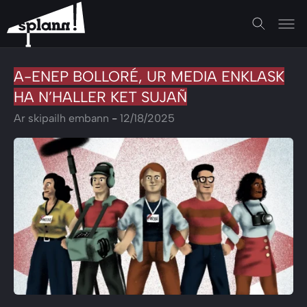
A-ENEP BOLLORÉ, UR MEDIA ENKLASK
HA N’HALLER KET SUJAÑ
Ar skipailh embann
-
12/18/2025