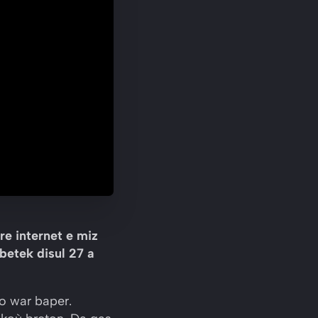
e internet e miz
betek disul 27 a
ho war baper.