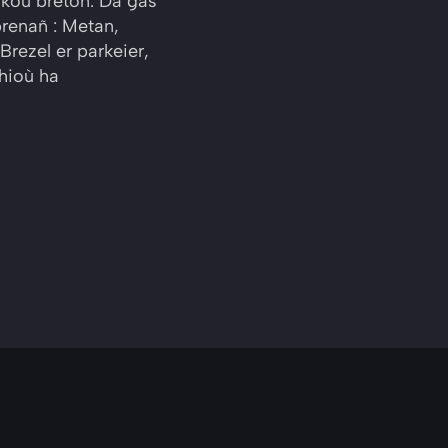
skoù breton. Da gas
prenañ : Metan,
rezel er parkeier,
zhioù ha