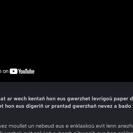
at ar wech kentañ hon eus gwerzhet levrigoù paper dr
et hon eus digeriñ ur prantad gwerzhañ nevez a bado 
 vez moullet un nebeud eus e enklaskoù evit lenn anez