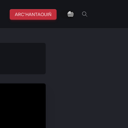
fr
br
ARC’HANTAOUIÑ