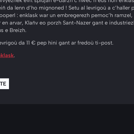
divyezhek evit splujañ e-barzh c’hwec’h eus hon enkla
eiñ da lenn d’ho mignoned ! Setu al levrigoù a c’haller 
ooperl : enklask war un embregerezh pemoc’h ramzel, B
r en arvar, Klañv eo porzh Sant-Nazer gant e industrie
s e Breizh.
evrigoù da 11 € pep hini gant ar fredoù ti-post.
nklask
.
STE