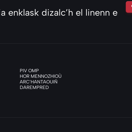
a enklask dizalc’h el linenn e
PIV OMP
HOR MENNOZHIOÙ
ARC’HANTAOUIÑ
DAREMPRED