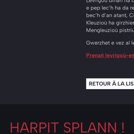
Levrigoù bihan ha 
e pep lec’h ha da r
bec’h d’an atant, C
Kleuzioù ha girzhie
Mengleuzioù pistriu
Gwerzhet e vez al l
Prenañ levrigoù-e
RETOUR À LA LI
HARPIT
SPLANN !