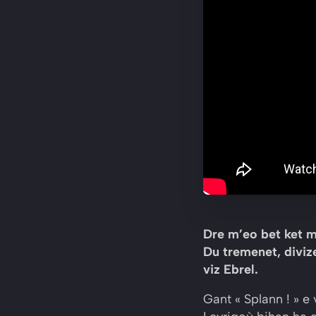
Dre m’eo bet ket m
Du tremenet, diviz
viz Ebrel.
Gant « Splann ! » e