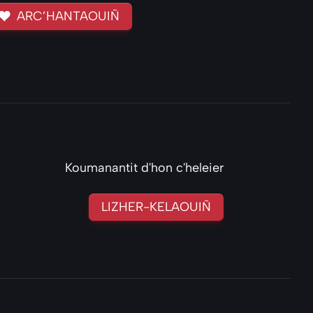
ARC’HANTAOUIÑ
Koumanantit d'hon c'heleier
LIZHER-KELAOUIÑ