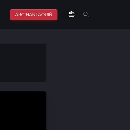
fr
br
ARC’HANTAOUIÑ