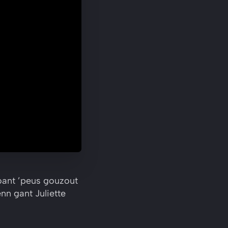
hoant ’peus gouzout
nn gant Juliette