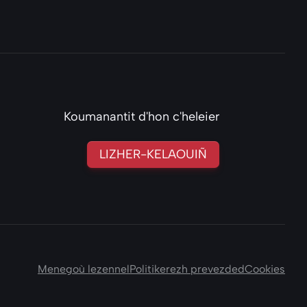
Koumanantit d'hon c'heleier
LIZHER-KELAOUIÑ
odon
uesky
r Instagram
war Linkedin
omp war Threads
hanomp war Apple-podcasts
ac'hanomp war Signal
ul ac'hanomp war Flux-rss
Menegoù lezennel
Politikerezh prevezded
Cookies