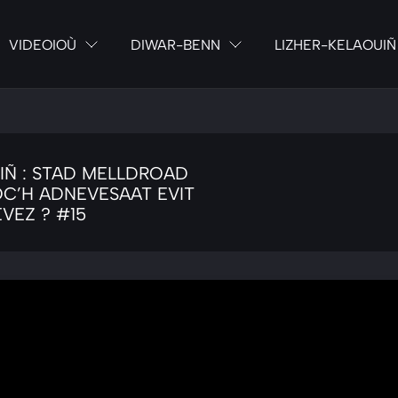
VIDEOIOÙ
DIWAR-BENN
LIZHER-KELAOUIÑ
IÑ : STAD MELLDROAD
OC’H ADNEVESAAT EVIT
VEZ ? #15