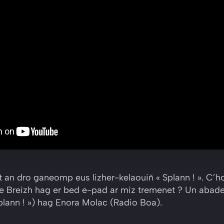
t an dro ganeomp eus lizher-kelaouiñ « Splann ! ». C’
 e Breizh hag er bed e-pad ar miz tremenet ? Un abade
lann ! ») hag Enora Molac (Radio Boa).