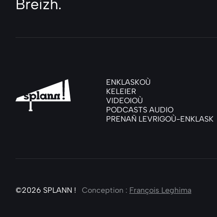
Breizh.
ENKLASKOÙ
KELEIER
VIDEOIOÙ
PODCASTS AUDIO
PRENAÑ LEVRIGOÙ-ENKLASK
©2026
SPLANN !
Conception :
François Leghima