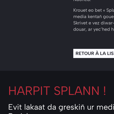
Krouet eo bet « Sp
media kentañ gouest
Skrivet e vez diwar
douar, ar yec’hed ha
RETOUR À LA LI
HARPIT
SPLANN !
Evit lakaat da greskiñ ur medi