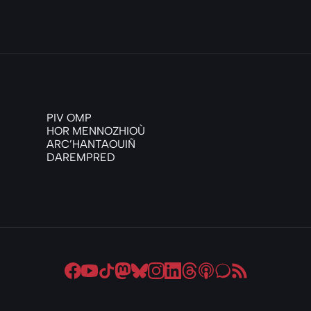
PIV OMP
HOR MENNOZHIOÙ
ARC’HANTAOUIÑ
DAREMPRED
Deuit da-heul ac'hanomp war Facebook
Deuit da-heul ac'hanomp war Youtube
Deuit da-heul ac'hanomp war Tiktok
Deuit da-heul ac'hanomp war Mast
Deuit da-heul ac'hanomp war Bl
Deuit da-heul ac'hanomp wa
Deuit da-heul ac'hanomp 
Deuit da-heul ac'han
Deuit da-heul ac'
Deuit da-heul 
Deuit da-he