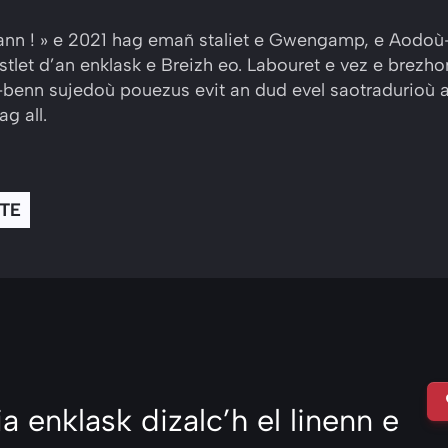
lann ! » e 2021 hag emañ staliet e Gwengamp, e Aodoù
let d’an enklask e Breizh eo. Labouret e vez e brezho
-benn sujedoù pouezus evit an dud evel saotradurioù a
g all.
STE
a enklask dizalc’h el linenn e