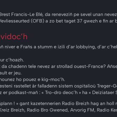
Brest Francis-Le Blé, da reneveziñ pe sevel unan neve
Vevliesseurted (OFB) a zo bet taget 37 gwezh e fin ar 
vidoc’h
ñ niver e Frañs a stumm e izili d’ar lobbying, d’ar c’h
ur c’hoazh.
t da chadenn tele nevez ar strollad ouest-France? Añs
ult er jeu.
’hounez ho pouez e kig-moc’h.
teni rastellet àr falladenn sistem ospitalioù Treger-G
 er podkast-mañ : « Tro-dro deoc’h » ha « Deiziataer S
Splann ! » gant kazetennerien Radio Breizh hag an holl 
Kreiz Breizh, Radio Bro Gwened, Arvorig FM, Radio Ke