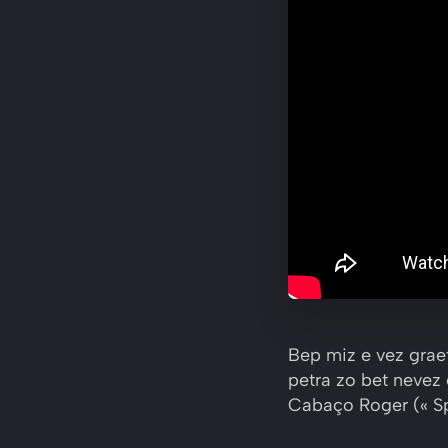
Bep miz e vez grae
petra zo bet nevez
Cabaço Roger (« Sp