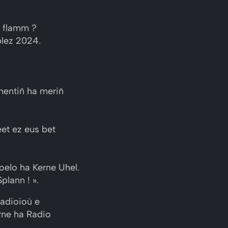
z flamm ?
blez 2024.
ehentiñ ha meriñ
eet ez eus bet
oelo ha Kerne Uhel.
plann ! ».
radioioù e
rne ha Radio