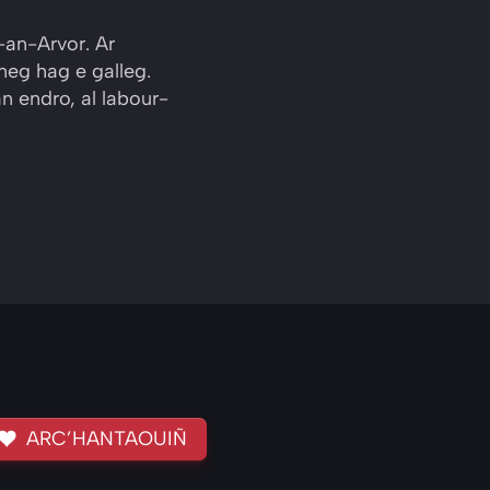
-an-Arvor. Ar
neg hag e galleg.
n endro, al labour-
ARC’HANTAOUIÑ