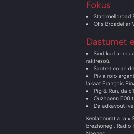
Fokus
Stad melldroad 
Ofis Broadel ar 
Dastumet e
Sindikad ar muia
raktresoù.
Saotret eo an de
Piv a roio argan
lakaat François Pina
Pig & Run, da c
Ouzhpenn 500 tes
Da adkavout ivez
Kenlabourat a ra « 
brezhoneg : Radio 
Naoned.