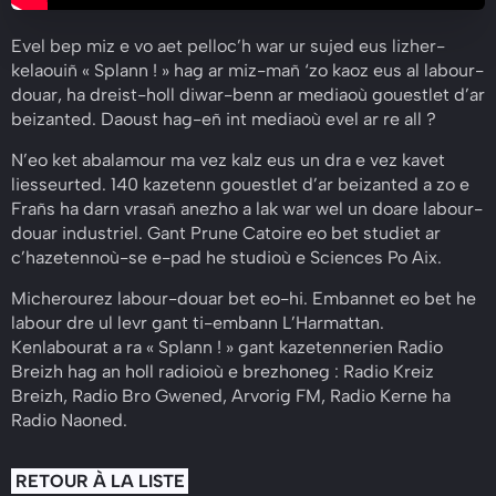
Evel bep miz e vo aet pelloc’h war ur sujed eus lizher-
kelaouiñ « Splann ! » hag ar miz-mañ ‘zo kaoz eus al labour-
douar, ha dreist-holl diwar-benn ar mediaoù gouestlet d’ar
beizanted. Daoust hag-eñ int mediaoù evel ar re all ?
N’eo ket abalamour ma vez kalz eus un dra e vez kavet
liesseurted. 140 kazetenn gouestlet d’ar beizanted a zo e
Frañs ha darn vrasañ anezho a lak war wel un doare labour-
douar industriel. Gant Prune Catoire eo bet studiet ar
c’hazetennoù-se e-pad he studioù e Sciences Po Aix.
Micherourez labour-douar bet eo-hi. Embannet eo bet he
labour dre ul levr gant ti-embann L’Harmattan.
Kenlabourat a ra « Splann ! » gant kazetennerien Radio
Breizh hag an holl radioioù e brezhoneg : Radio Kreiz
Breizh, Radio Bro Gwened, Arvorig FM, Radio Kerne ha
Radio Naoned.
RETOUR À LA LISTE