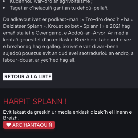
Kudennoù war-dro an agrivoltaïsme ;
Taget ar c’helaouiñ gant an tu dehoù-pellañ.
Da adkavout ivez er podkast-mañ : « Tro-dro deoc’h » ha «
Deiziataer Splann ». Krouet eo bet « Splann ! » e 2021 hag
emañ staliet e Gwengamp, e Aodoù-an-Arvor. Ar media
kentañ gouestlet d’an enklask e Breizh eo. Labouret e vez
e brezhoneg hag e galleg. Skrivet e vez diwar-benn
sujedoù pouezus evit an dud evel saotradurioù an endro, al
labour-douar, ar yec’hed hag all.
RETOUR À LA LISTE
HARPIT
SPLANN !
Evit lakaat da greskiñ ur media enklask dizalc’h el linenn e
Breizh.
ARC’HANTAOUIÑ