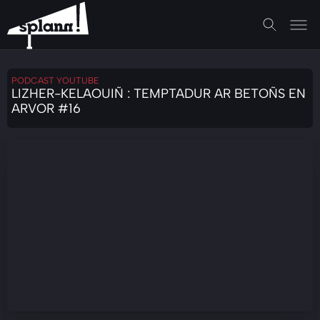
PODCAST YOUTUBE
LIZHER-KELAOUIÑ : TEMPTADUR AR BETOÑS EN
ARVOR #16