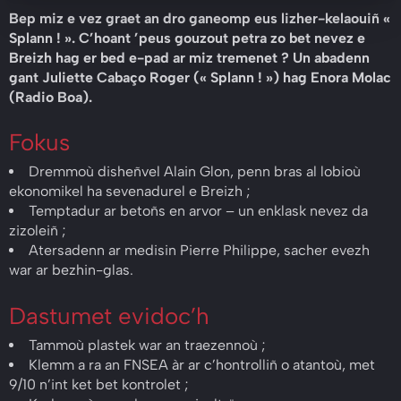
Bep miz e vez graet an dro ganeomp eus lizher-kelaouiñ «
Splann ! ». C’hoant ’peus gouzout petra zo bet nevez e
Breizh hag er bed e-pad ar miz tremenet ? Un abadenn
gant Juliette Cabaço Roger (« Splann ! ») hag Enora Molac
(Radio Boa).
Fokus
Dremmoù disheñvel Alain Glon, penn bras al lobioù
ekonomikel ha sevenadurel e Breizh ;
Temptadur ar betoñs en arvor – un enklask nevez da
zizoleiñ ;
Atersadenn ar medisin Pierre Philippe, sacher evezh
war ar bezhin-glas.
Dastumet evidoc’h
Tammoù plastek war an traezennoù ;
Klemm a ra an FNSEA àr ar c’hontrolliñ o atantoù, met
9/10 n’int ket bet kontrolet ;