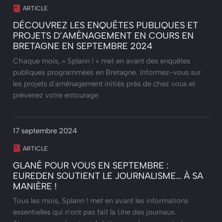
ARTICLE
DÉCOUVREZ LES ENQUÊTES PUBLIQUES ET
PROJETS D’AMÉNAGEMENT EN COURS EN
BRETAGNE EN SEPTEMBRE 2024
Chaque mois, « Splann ! » met en avant des enquêtes
publiques programmées en Bretagne. Informez-vous sur
les projets d'aménagement initiés près de chez vous et
prévenez votre entourage.
17 septembre 2024
ARTICLE
GLANÉ POUR VOUS EN SEPTEMBRE :
EUREDEN SOUTIENT LE JOURNALISME… À SA
MANIÈRE !
Tous les mois, Splann ! met en avant les informations
essentielles qui n'ont pas fait la Une des journaux.