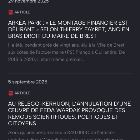
29 novembre 2025
ARTICLE
ARKÉA PARK : « LE MONTAGE FINANCIER EST
DÉLIRANT » SELON THIERRY FAYRET, ANCIEN
BRAS DROIT DU MAIRE DE BREST
Il a été, pendant près de vingt ans, élu à la Ville de Brest,
aux côtés de l’actuel maire (PS) François Cuillandre. De
2018 à 2020, il était même premier…
5 septembre 2025
ARTICLE
AU RELECQ-KERHUON, L’ANNULATION D’UNE
ŒUVRE DE FEDA WARDAK PROVOQUE DES
REMOUS SCIENTIFIQUES, POLITIQUES ET
CITOYENS
Alors qu’une performance à 340.000€ de l’artiste-
architecte Feda Wardak était prévue, cet été, plage des