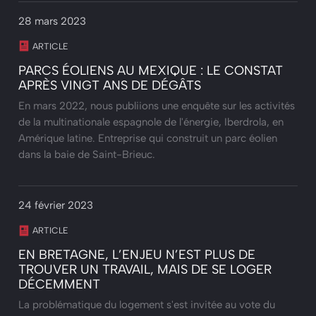
28 mars 2023
ARTICLE
PARCS ÉOLIENS AU MEXIQUE : LE CONSTAT
APRÈS VINGT ANS DE DÉGÂTS
En mars 2022, nous publiions une enquête sur les activités
de la multinationale espagnole de l'énergie, Iberdrola, en
Amérique latine. Entreprise qui construit un parc éolien
dans la baie de Saint-Brieuc.
24 février 2023
ARTICLE
EN BRETAGNE, L’ENJEU N’EST PLUS DE
TROUVER UN TRAVAIL, MAIS DE SE LOGER
DÉCEMMENT
La problématique du logement s'est invitée au vote du