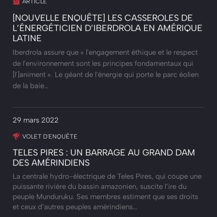
ARTICLE
[NOUVELLE ENQUÊTE] LES CASSEROLES DE
L’ÉNERGÉTICIEN D’IBERDROLA EN AMÉRIQUE
LATINE
Iberdrola assure que « l'engagement éthique et le respect
de l'environnement sont les principes fondamentaux qui
[l']animent ». Le géant de l'énergie qui porte le parc éolien
de la baie…
29 mars 2022
VOLET D'ENQUÊTE
TELES PIRES : UN BARRAGE AU GRAND DAM
DES AMÉRINDIENS
La centrale hydro-électrique de Teles Pires, qui coupe une
puissante rivière du bassin amazonien, suscite l’ire du
peuple Munduruku. Ses membres estiment que ses droits
et ceux d’autres peuples amérindiens…