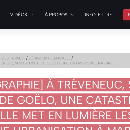
VIDÉOS
À PROPOS
INFOLETTRE
/
/
N DES TERRES
DÉMOCRATIE LOCALE
ÉVENEUC, SUR LA CÔTE DE GOËLO, UNE CATASTROPHE NATURE…
GRAPHIE] À TRÉVENEUC, 
DE GOËLO, UNE CATAS
LLE MET EN LUMIÈRE LE