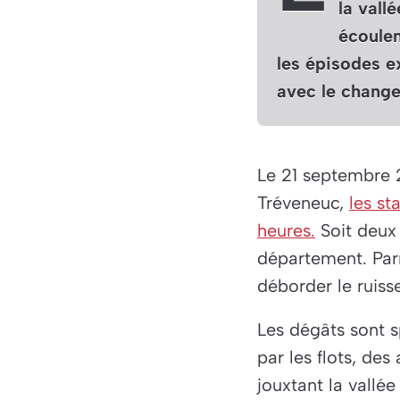
la vall
écoulem
les épisodes e
avec le chang
Le 21 septembre 2
Tréveneuc,
les st
heures.
Soit deux 
département. Parm
déborder le ruiss
Les dégâts sont s
par les flots, d
jouxtant la vallé