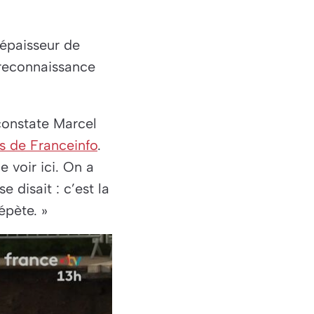
épaisseur de
 reconnaissance
constate Marcel
s de Franceinfo
.
 voir ici. On a
 disait : c’est la
épète. »