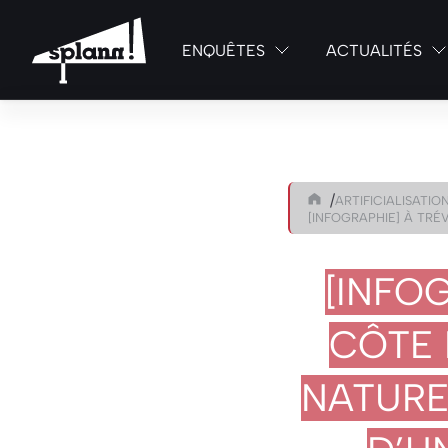
ENQUÊTES
ACTUALITÉS
/
ARTIFICIALISATIO
[INFOGRAPHIE] À TR
[INFO
CÔTE 
NATURE