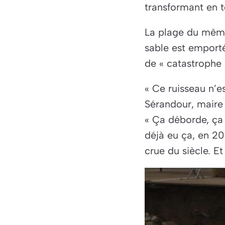
transformant en t
La plage du même
sable est emport
de « catastrophe 
« Ce ruisseau n’es
Sérandour, maire
« Ça déborde, ça 
déjà eu ça, en 2
crue du siècle. E