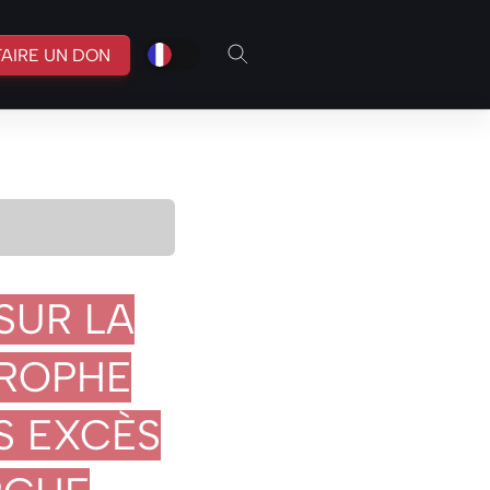
fr
br
FAIRE UN DON
SUR LA
TROPHE
S EXCÈS