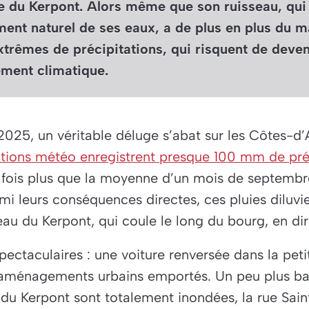
ée du Kerpont. Alors même que son ruisseau, qu
ent naturel de ses eaux, a de plus en plus du m
xtrêmes de précipitations, qui risquent de deve
ement climatique.
025, un véritable déluge s’abat sur les Côtes-d
ations météo enregistrent presque 100 mm de pré
fois plus que la moyenne d’un mois de septembre
i leurs conséquences directes, ces pluies diluvi
eau du Kerpont, qui coule le long du bourg, en dir
pectaculaires : une voiture renversée dans la peti
es aménagements urbains emportés. Un peu plus b
e du Kerpont sont totalement inondées, la rue Sai