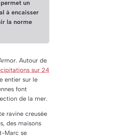
i permet un
al à encaisser
nir la norme
’Armor. Autour de
cipitations sur 24
 entier sur le
ennes font
ection de la mer.
te ravine creusée
as, des maisons
nt-Marc se