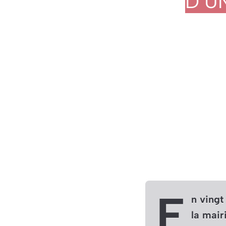
D’U
E
n vingt
la mair