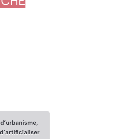
RCHE
l d’urbanisme,
artificialiser