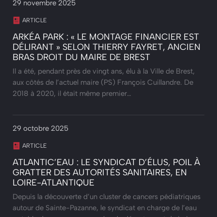
29 novembre 2025
ARTICLE
ARKÉA PARK : « LE MONTAGE FINANCIER EST
DÉLIRANT » SELON THIERRY FAYRET, ANCIEN
BRAS DROIT DU MAIRE DE BREST
Il a été, pendant près de vingt ans, élu à la Ville de Brest,
aux côtés de l’actuel maire (PS) François Cuillandre. De
2018 à 2020, il était même premier…
29 octobre 2025
ARTICLE
ATLANTIC’EAU : LE SYNDICAT D’ÉLUS, POIL À
GRATTER DES AUTORITÉS SANITAIRES, EN
LOIRE-ATLANTIQUE
Depuis la découverte d’un cluster de cancers pédiatriques
autour de Sainte-Pazanne, le syndicat en charge de l’eau