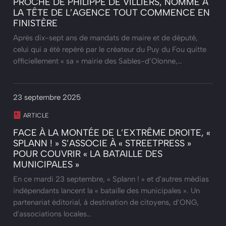
PROCHE DE PHILIPPE DE VILLIERS, NOMMÉ À
LA TÊTE DE L’AGENCE TOUT COMMENCE EN
FINISTÈRE
Après dix-sept ans de mandats de maire et de député,
celui qui a été repéré par le créateur du Puy du Fou quitte
officiellement « sa » mairie des Sables-d’Olonne,…
23 septembre 2025
ARTICLE
FACE À LA MONTÉE DE L’EXTRÊME DROITE, «
SPLANN ! » S’ASSOCIE À « STREETPRESS »
POUR COUVRIR « LA BATAILLE DES
MUNICIPALES »
En ce mardi 23 septembre, « Splann ! » et d'autres médias
indépendants lancent la « bataille des municipales ». Un
partenariat éditorial, à destination de citoyens, d’ONG,
d'associations locales…