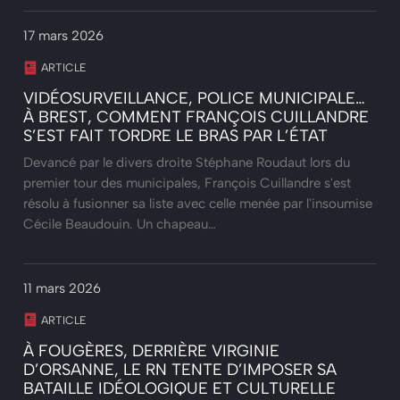
17 mars 2026
ARTICLE
VIDÉOSURVEILLANCE, POLICE MUNICIPALE…
À BREST, COMMENT FRANÇOIS CUILLANDRE
S’EST FAIT TORDRE LE BRAS PAR L’ÉTAT
Devancé par le divers droite Stéphane Roudaut lors du
premier tour des municipales, François Cuillandre s'est
résolu à fusionner sa liste avec celle menée par l'insoumise
Cécile Beaudouin. Un chapeau…
11 mars 2026
ARTICLE
À FOUGÈRES, DERRIÈRE VIRGINIE
D’ORSANNE, LE RN TENTE D’IMPOSER SA
BATAILLE IDÉOLOGIQUE ET CULTURELLE