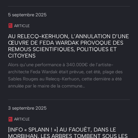
5 septembre 2025
ARTICLE
AU RELECQ-KERHUON, L’ANNULATION D’UNE
ŒUVRE DE FEDA WARDAK PROVOQUE DES
REMOUS SCIENTIFIQUES, POLITIQUES ET
CITOYENS
Alors qu’une performance à 340.000€ de l’artiste-
architecte Feda Wardak était prévue, cet été, plage des
Sables Rouges au Relecq-Kerhuon, cette dernière a été
annulée par le maire de la commune…
3 septembre 2025
ARTICLE
[INFO « SPLANN ! »] AU FAOUËT, DANS LE
MORBIHAN, LES ARBRES TOMBENT SOUS LES