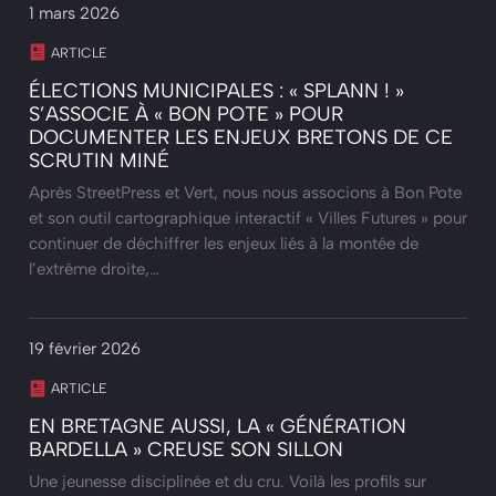
1 mars 2026
ARTICLE
ÉLECTIONS MUNICIPALES : « SPLANN ! »
S’ASSOCIE À « BON POTE » POUR
DOCUMENTER LES ENJEUX BRETONS DE CE
SCRUTIN MINÉ
Après StreetPress et Vert, nous nous associons à Bon Pote
et son outil cartographique interactif « Villes Futures » pour
continuer de déchiffrer les enjeux liés à la montée de
l’extrême droite,…
19 février 2026
ARTICLE
EN BRETAGNE AUSSI, LA « GÉNÉRATION
BARDELLA » CREUSE SON SILLON
Une jeunesse disciplinée et du cru. Voilà les profils sur