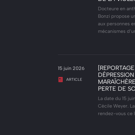
Docteure en anth
Bonzi propose un
aux personnes en
mécanismes d’u
[REPORTAGE 
15 juin 2026
DÉPRESSION 
ARTICLE
MARAÎCHÈRE
PERTE DE S
La date du 15 ju
Cécile Weyer. La
rendez-vous ce 