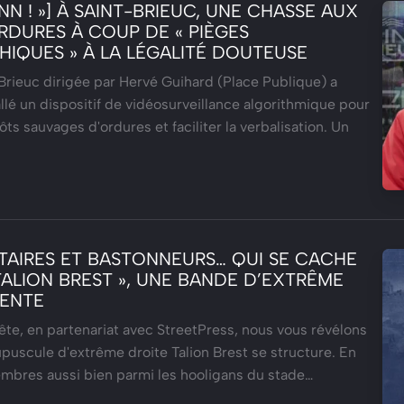
ANN ! »] À SAINT-BRIEUC, UNE CHASSE AUX
RDURES À COUP DE « PIÈGES
IQUES » À LA LÉGALITÉ DOUTEUSE
-Brieuc dirigée par Hervé Guihard (Place Publique) a
lé un dispositif de vidéosurveillance algorithmique pour
ts sauvages d'ordures et faciliter la verbalisation. Un
ITAIRES ET BASTONNEURS… QUI SE CACHE
TALION BREST », UNE BANDE D’EXTRÊME
LENTE
te, en partenariat avec StreetPress, nous vous révélons
uscule d'extrême droite Talion Brest se structure. En
mbres aussi bien parmi les hooligans du stade…