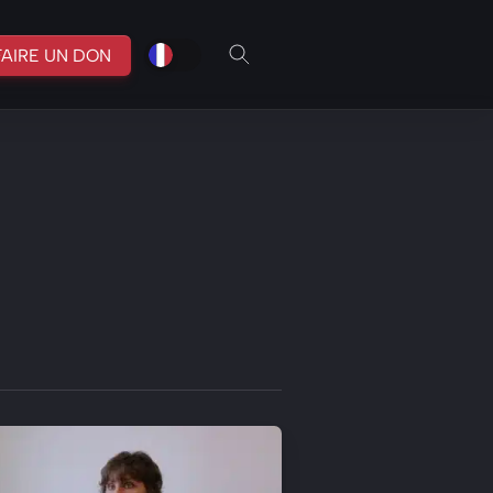
fr
br
FAIRE UN DON