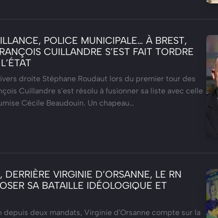
LLANCE, POLICE MUNICIPALE… À BREST,
ANÇOIS CUILLANDRE S’EST FAIT TORDRE
 L’ÉTAT
ivers droite Stéphane Roudaut lors du premier tour des
çois Cuillandre s'est résolu à fusionner sa liste avec celle
oumise Cécile Beaudouin. Un chapeau…
 DERRIÈRE VIRGINIE D’ORSANNE, LE RN
OSER SA BATAILLE IDÉOLOGIQUE ET
n depuis deux mandats, Virginie d'Orsanne compte sur la