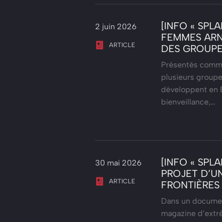
[INFO « SPL
2 juin 2026
FEMMES ARNA
ARTICLE
DES GROUPE
Présentés comme
plusieurs groupe
développent en B
bienveillance,…
[INFO « SPL
30 mai 2026
PROJET D’UN
ARTICLE
FRONTIÈRES
Dans un documen
magazine d’extrê