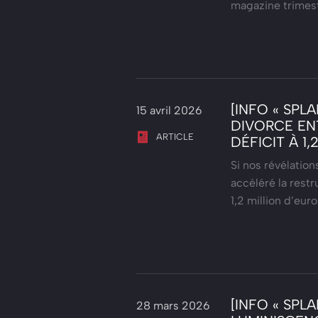
magazine trimest
[INFO « SPL
15 avril 2026
DIVORCE EN
ARTICLE
DÉFICIT À 1
Si nos révélation
accéléré la rest
1,2 million d’eur
[INFO « SPL
28 mars 2026