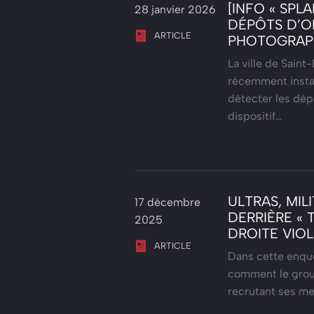
[INFO « SPL
28 janvier 2026
DÉPÔTS D’O
ARTICLE
PHOTOGRAPH
La ville de Saint
récemment instal
détecter les dépô
dispositif…
ULTRAS, MIL
17 décembre
DERRIÈRE « 
2025
DROITE VIO
ARTICLE
Dans cette enquê
comment le group
recrutant ses me