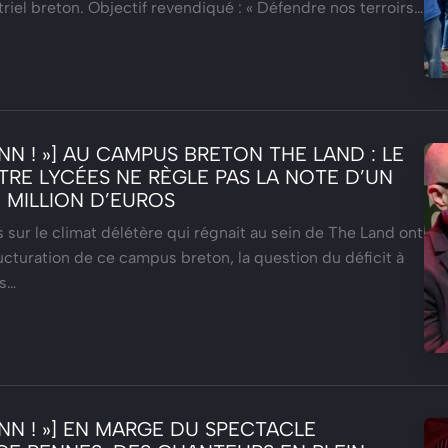
riel breton. Objectif revendiqué : « Défendre nos terroirs…
ANN ! »] AU CAMPUS BRETON THE LAND : LE
TRE LYCÉES NE RÈGLE PAS LA NOTE D’UN
,2 MILLION D’EUROS
s sur le climat délétère qui régnait au sein de The Land ont
ructuration de ce campus breton, la question du déficit à
os…
ANN ! »] EN MARGE DU SPECTACLE