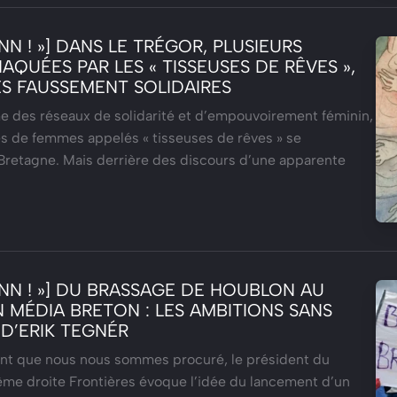
ANN ! »] DANS LE TRÉGOR, PLUSIEURS
QUÉES PAR LES « TISSEUSES DE RÊVES »,
S FAUSSEMENT SOLIDAIRES
 des réseaux de solidarité et d’empouvoirement féminin,
s de femmes appelés « tisseuses de rêves » se
retagne. Mais derrière des discours d’une apparente
ANN ! »] DU BRASSAGE DE HOUBLON AU
 MÉDIA BRETON : LES AMBITIONS SANS
 D’ERIK TEGNÉR
t que nous nous sommes procuré, le président du
me droite Frontières évoque l’idée du lancement d’un