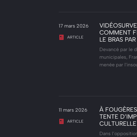
VIDÉOSURVEI
17 mars 2026
COMMENT FR
ARTICLE
LE BRAS PAR
Devancé par le d
municipales, Fran
menée par l'ins
À FOUGÈRES,
11 mars 2026
TENTE D’IMP
ARTICLE
CULTURELLE
Dans l’oppositio