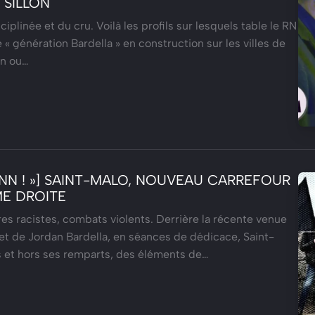
 SILLON
iplinée et du cru. Voilà les profils sur lesquels table le RN
« génération Bardella » en construction sur les villes de
en ou…
ANN ! »] SAINT-MALO, NOUVEAU CARREFOUR
ME DROITE
ures racistes, combats violents. Derrière la récente venue
t de Jordan Bardella, en séances de dédicace, Saint-
s et hors ses remparts, des éléments de…