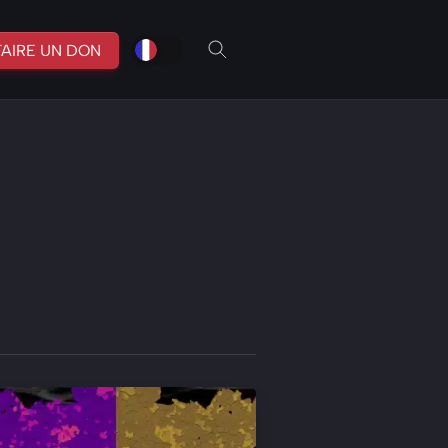
fr
br
FAIRE UN DON