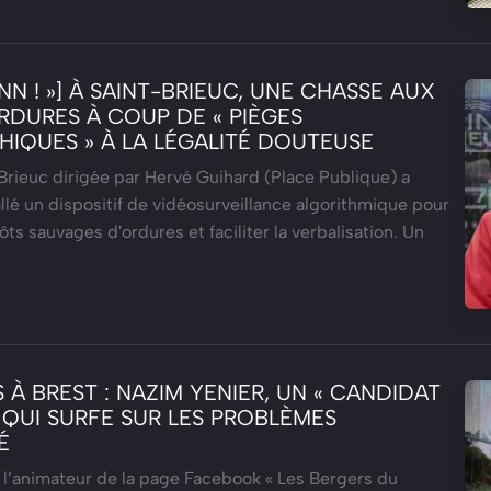
ANN ! »] À SAINT-BRIEUC, UNE CHASSE AUX
RDURES À COUP DE « PIÈGES
IQUES » À LA LÉGALITÉ DOUTEUSE
-Brieuc dirigée par Hervé Guihard (Place Publique) a
lé un dispositif de vidéosurveillance algorithmique pour
ts sauvages d'ordures et faciliter la verbalisation. Un
 À BREST : NAZIM YENIER, UN « CANDIDAT
 QUI SURFE SUR LES PROBLÈMES
É
 l’animateur de la page Facebook « Les Bergers du