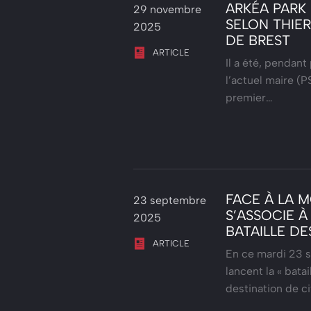
ARKÉA PARK 
29 novembre
SELON THIER
2025
DE BREST
ARTICLE
Il a été, pendant
l’actuel maire (P
premier…
FACE À LA M
23 septembre
S’ASSOCIE À
2025
BATAILLE DE
ARTICLE
En ce mardi 23 s
lancent la « bata
destination de c