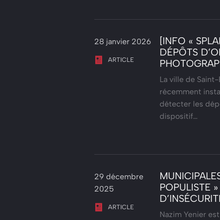
[INFO « SPL
28 janvier 2026
DÉPÔTS D’O
ARTICLE
PHOTOGRAPH
La ville de Saint
récemment instal
détecter les dépô
dispositif…
MUNICIPALES
29 décembre
POPULISTE »
2025
D’INSÉCURIT
ARTICLE
Nazim Yenier est