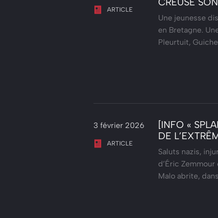
CREUSE SON
ARTICLE
Une jeunesse disc
en Bretagne. Une 
Pleurtuit, Guich
[INFO « SPL
3 février 2026
DE L’EXTRÊ
ARTICLE
Saluts nazis, inj
d’Éric Zemmour e
Malo abrite, dan