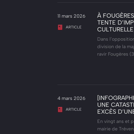
À FOUGÈRES,
11 mars 2026
TENTE D’IMP
ARTICLE
CULTURELLE
Dans l’oppositio
division de la ma
ravir Fougères (
[INFOGRAPHI
4 mars 2026
UNE CATAST
ARTICLE
EXCÈS D’UN
En vingt ans et p
mairie de Trévene