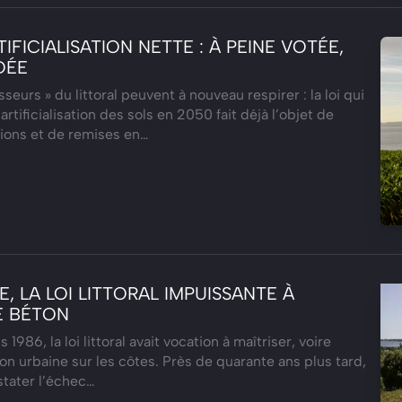
TIFICIALISATION NETTE : À PEINE VOTÉE,
DÉE
sseurs » du littoral peuvent à nouveau respirer : la loi qui
’artificialisation des sols en 2050 fait déjà l’objet de
ions et de remises en…
, LA LOI LITTORAL IMPUISSANTE À
E BÉTON
1986, la loi littoral avait vocation à maîtriser, voire
ion urbaine sur les côtes. Près de quarante ans plus tard,
stater l’échec…