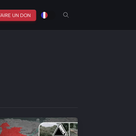
fr
br
FAIRE UN DON