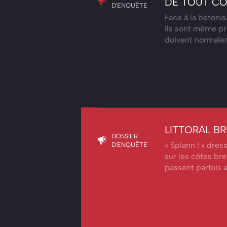
DE TOUT C
D'ENQUÊTE
Face à la bétonis
Ils sont même pr
doivent normale
LITTORAL B
DOSSIER
« Splann ! » dress
D'ENQUÊTE
sur les côtes b
passent parfois 