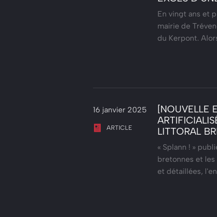
En vingt ans et p
mairie de Trévene
du Kerpont. Alor
[NOUVELLE 
16 janvier 2025
ARTIFICIALI
ARTICLE
LITTORAL B
« Splann ! » publ
bretonnes et les f
et détaillées, l'