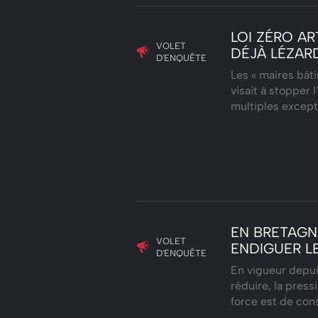
LOI ZÉRO AR
VOLET
DÉJÀ LÉZAR
D'ENQUÊTE
Les « maires bâti
visait à stopper l
multiples except
EN BRETAGNE
VOLET
ENDIGUER L
D'ENQUÊTE
En vigueur depuis 
réduire, la press
force est de con