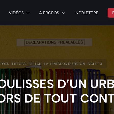
VIDÉOS
À PROPOS
INFOLETTRE
/
/
ERRES
LITTORAL BRETON : LA TENTATION DU BÉTON
VOLET 3
OULISSES D’UN UR
ORS DE TOUT CON