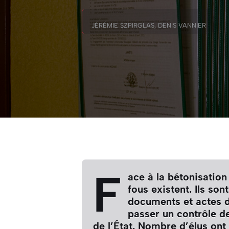
JÉRÉMIE SZPIRGLAS, DENIS VANNIER
F
ace à la bétonisation
fous existent. Ils son
documents et actes 
passer un contrôle de
de l’État. Nombre d’élus ont 