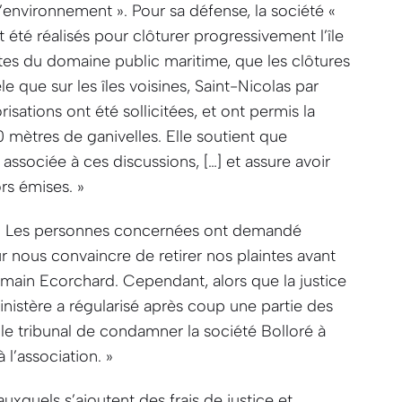
’environnement »
. Pour sa défense, la société
«
 été réalisés pour clôturer progressivement l’île
ites du domaine public maritime, que les clôtures
 que sur les îles voisines, Saint-Nicolas par
isations ont été sollicitées, et ont permis la
0 mètres de ganivelles. Elle soutient que
 associée à ces discussions, […] et assure avoir
rs émises. »
« Les personnes concernées ont demandé
r nous convaincre de retirer nos plaintes avant
omain Ecorchard.
Cependant, alors que la justice
Finistère a régularisé après coup une partie des
 le tribunal de condamner la société Bolloré à
 l’association. »
 auxquels s’ajoutent des frais de justice et