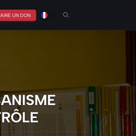
fr
br
FAIRE UN DON
BANISME
TRÔLE