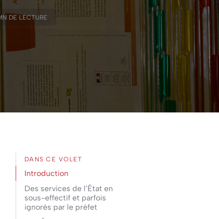
MN DE LECTURE
DANS CE VOLET
Introduction
Des services de l’État en
sous-effectif et parfois
ignorés par le préfet