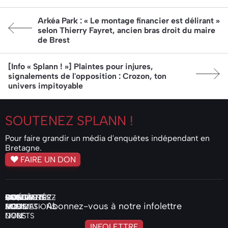
Article précédent:
Arkéa Park : « Le montage financier est délirant »
selon Thierry Fayret, ancien bras droit du maire
de Brest
Article suivant:
[Info « Splann ! »] Plaintes pour injures,
signalements de l'opposition : Crozon, ton
univers impitoyable
SOUTENEZ
SPLANN !
Pour faire grandir un média d'enquêtes indépendant en
Bretagne.
FAIRE UN DON
ENQUÊTES
ACTUALITÉS
VIDÉOS
PODCASTS
COMMANDEZ
QUI
NOS
FAIRE
CONTACTEZ-
Abonnez-vous à notre infolettre
AUDIO
NOS
SOMMES-
MOTIVATIONS
UN
NOUS
LIVRETS
NOUS
DON
INFOLETTRE