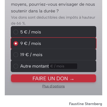
moyens, pourriez-vous envisager de nous
soutenir dans la durée ?
Vos dons sont déductibles des impôts à hauteur
de 66 %.
Choisissez un montant mensuel
5 € / mois
5 € / mois
9 € / mois
9 € / mois
19 € / mois
19 € / mois
Autre montant
Autre montant
FAIRE UN DON →
Plus d'options
Faustine Sternberg