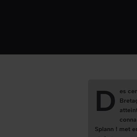
D
es ce
Breta
attein
conna
Splann !
met en