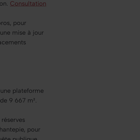
non.
Consultation
ros, pour
 une mise à jour
lacements
 une plateforme
 de 9 667 m².
 réserves
hantepie, pour
uête publique