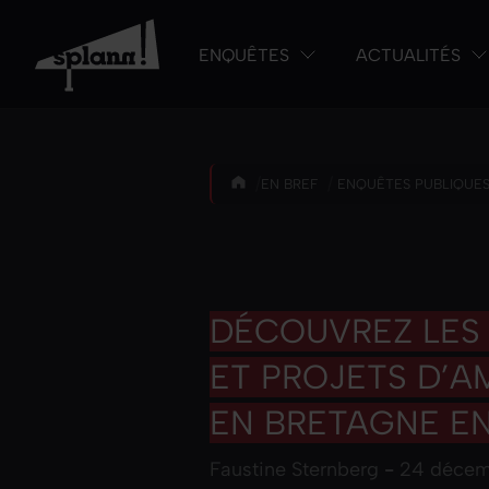
ENQUÊTES
ACTUALITÉS
/
/
EN BREF
ENQUÊTES PUBLIQUE
DÉCOUVREZ LES
ET PROJETS D’
EN BRETAGNE E
Faustine Sternberg
-
24 décem