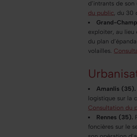
d’intrants de son
du public
, du 30 
Grand-Champ
exploiter, au lie
du plan d’épand
volailles.
Consulta
Urbanisa
Amanlis (35).
logistique sur l
Consultation du p
Rennes (35).
foncières sur le
son opération d