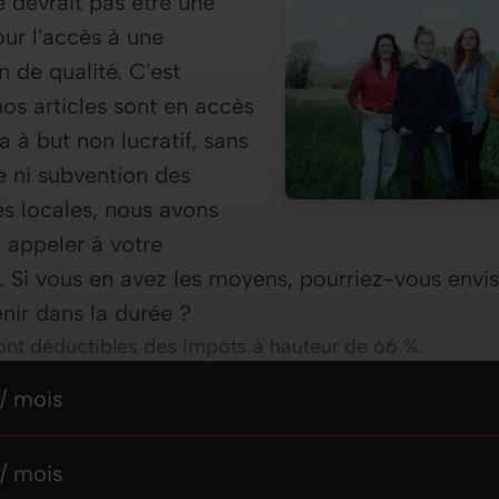
e devrait pas être une
our l'accès à une
n de qualité. C'est
os articles sont en accès
a à but non lucratif, sans
e ni subvention des
tés locales, nous avons
n appeler à votre
. Si vous en avez les moyens, pourriez-vous envi
nir dans la durée ?
nt déductibles des impôts à hauteur de 66 %.
z un montant mensuel
mois
/ mois
mois
/ mois