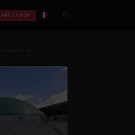
fr
br
FAIRE UN DON
NT EN COURS EN …