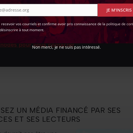
US !
e@adresse.org
JE M'INSCRIS
nnaissance de projets d’aménagement qui risque
e recevoir vos courriels et confirme avoir pris connaissance de la
politique de conf
ent ? Écrivez-nous à : contact+alerte [@] splann.
désinscrire à tout moment.
thodes pour nous contacter
.
Non merci, je ne suis pas intéressé.
ISEZ UN MÉDIA FINANCÉ PAR SES
CES ET SES LECTEURS