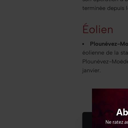
terminée depuis 
Éolien
Plounévez-Mo
éolienne de la st
Plounévez-Moëde
janvier.
Ab
Ne ratez a