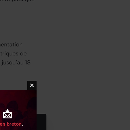
imentation
ctriques de
 jusqu’au 18
Close
this
module
 📩
 en breton
.