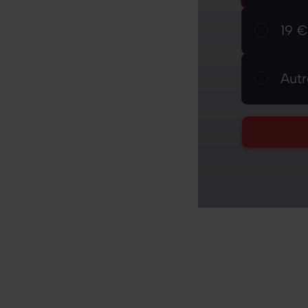
19 € /
19 €
Autre
Aut