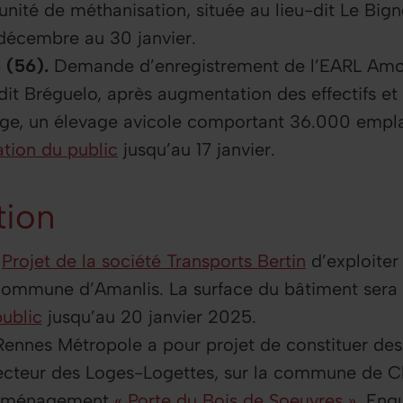
 unité de méthanisation, située au lieu-dit Le Big
décembre au 30 janvier.
 (56).
Demande d’enregistrement de l’EARL Amo
u dit Bréguelo, après augmentation des effectifs et
age, un élevage avicole comportant 36.000 emp
tion du public
jusqu’au 17 janvier.
tion
Projet de la société Transports Bertin
d’exploiter
a commune d’Amanlis. La surface du bâtiment sera
ublic
jusqu’au 20 janvier 2025.
Rennes Métropole a pour projet de constituer des
 secteur des Loges-Logettes, sur la commune de C
’aménagement
« Porte du Bois de Soeuvres »
. Enq