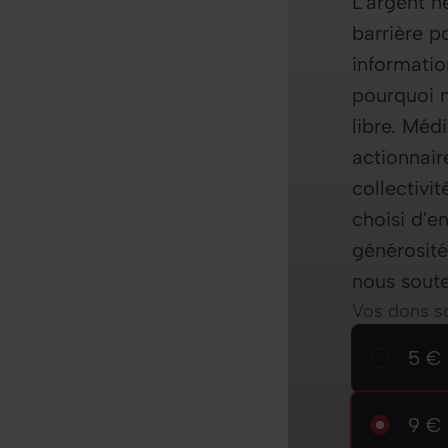
L'argent n
barrière p
informatio
pourquoi n
libre. Médi
actionnair
collectivi
choisi d'e
générosité
nous soute
Vos dons so
Choisisse
5 € / 
5 € 
9 € / 
9 € 