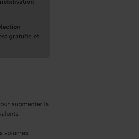
 mobilisation
élection
 est gratuite et
our augmenter la
alents.
es volumes