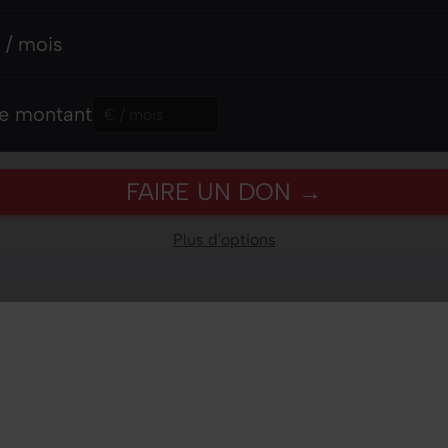
 mois
 / mois
 montant
re montant
FAIRE UN DON →
Plus d'options