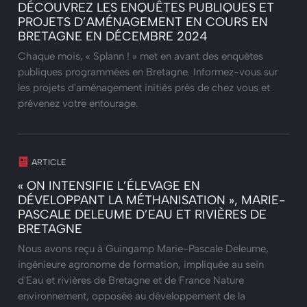
DÉCOUVREZ LES ENQUÊTES PUBLIQUES ET
PROJETS D’AMÉNAGEMENT EN COURS EN
BRETAGNE EN DÉCEMBRE 2024
Chaque mois, « Splann ! » met en avant des enquêtes
publiques programmées en Bretagne. Informez-vous sur
les projets d'aménagement initiés près de chez vous et
prévenez votre entourage.
ARTICLE
« ON INTENSIFIE L’ÉLEVAGE EN
DÉVELOPPANT LA MÉTHANISATION », MARIE-
PASCALE DELEUME D’EAU ET RIVIÈRES DE
BRETAGNE
Nous avons reçu à Guingamp Marie-Pascale Deleume,
ingénieure agronome de formation, impliquée au sein
d'Eau et rivières de Bretagne et de France Nature
environnement, opposée au développement de la