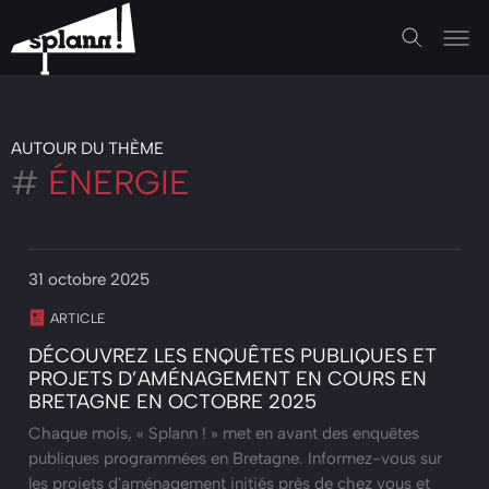
AUTOUR DU THÈME
#
ÉNERGIE
31 octobre 2025
ARTICLE
DÉCOUVREZ LES ENQUÊTES PUBLIQUES ET
PROJETS D’AMÉNAGEMENT EN COURS EN
BRETAGNE EN OCTOBRE 2025
Chaque mois, « Splann ! » met en avant des enquêtes
publiques programmées en Bretagne. Informez-vous sur
les projets d'aménagement initiés près de chez vous et