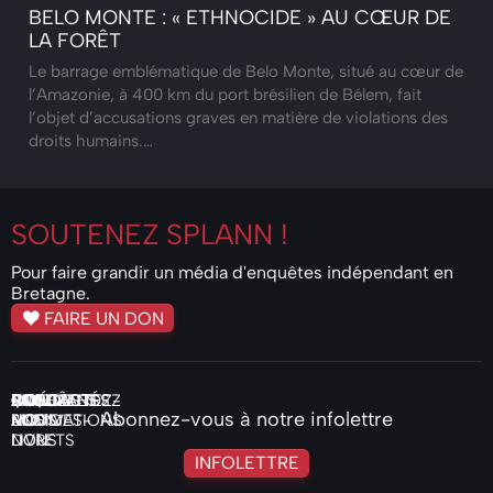
BELO MONTE : « ETHNOCIDE » AU CŒUR DE
LA FORÊT
Le barrage emblématique de Belo Monte, situé au cœur de
l’Amazonie, à 400 km du port brésilien de Bélem, fait
l’objet d’accusations graves en matière de violations des
droits humains.…
SOUTENEZ
SPLANN !
Pour faire grandir un média d'enquêtes indépendant en
Bretagne.
FAIRE UN DON
ENQUÊTES
ACTUALITÉS
VIDÉOS
PODCASTS
COMMANDEZ
QUI
NOS
FAIRE
CONTACTEZ-
Abonnez-vous à notre infolettre
AUDIO
NOS
SOMMES-
MOTIVATIONS
UN
NOUS
LIVRETS
NOUS
DON
INFOLETTRE