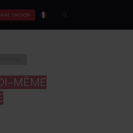
fr
br
FAIRE UN DON
 ET PARTIE…
SOI-MÊME
E