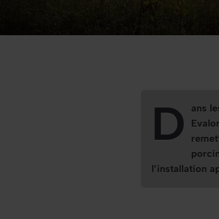
D
ans l
Evalo
remett
porcin
l’installation 