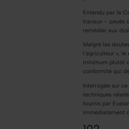
Entendu par le Co
travaux – payés d
remédier aux dys
Malgré les doutes 
l’agriculteur
», le
minimum plutôt qu
conformité qui de
Interrogée sur ce
techniques relaté
fournis par Evalo
immédiatement c
102