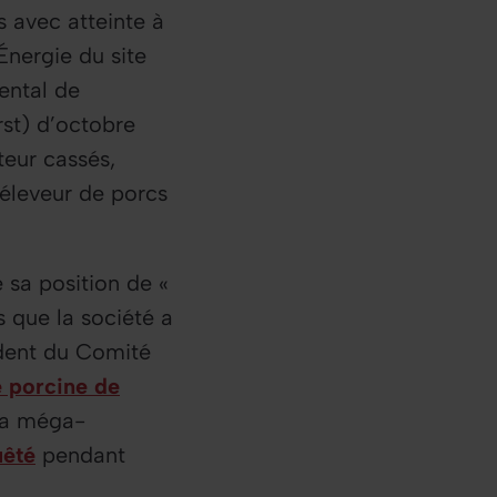
 avec atteinte à
nergie du site
mental de
rst) d’octobre
teur cassés,
’éleveur de porcs
 sa position de «
 que la société a
sident du Comité
 porcine de
 la méga-
uêté
pendant