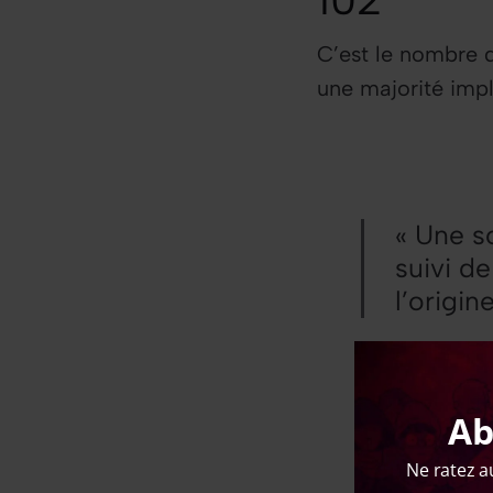
C’est le nombre d
une majorité imp
« Une s
suivi de
l’origi
— Francis Nat
Ab
du compte re
Ne ratez a