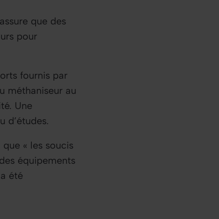
 assure que des
ours pour
orts fournis par
 du méthaniseur au
ité. Une
u d’études.
d que «
les soucis
c des équipements
 a été