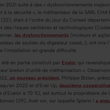
en 2021 suite à des «
dysfonctionnements majeurs
t à la sécurité
», le méthaniseur de la SARL CH4 É
l (22), était à l’ordre du jour du Conseil départe
t des risques sanitaires et technologiques (Code
ernier,
les dysfonctionnements
(moteurs et agita
oteau de soutien du digesteur cassé…), ont mis l
e l’installation en grande difficulté.
été en partie construit par
Evalor
qui revendique
teur breton d’unité de méthanisation
». Observons
2022,
un nouveau président
, Philippe Bizien, pré
usqu’en 2022 et d’Evel Up,
deuxième coopérative
e d’Evalor à 70 %), est surtout le propriétaire de
unvez (29), Avel vor, sur laquelle
Splann !
a enq