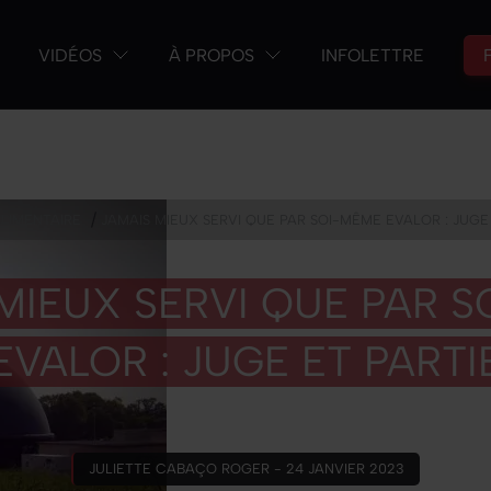
VIDÉOS
À PROPOS
INFOLETTRE
/
LIMENTAIRE
JAMAIS MIEUX SERVI QUE PAR SOI-MÊME EVALOR : JUGE
MIEUX SERVI QUE PAR 
EVALOR : JUGE ET PARTI
JULIETTE CABAÇO ROGER - 24 JANVIER 2023