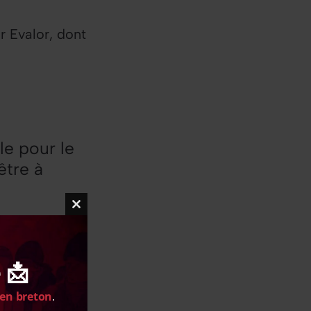
r Evalor, dont
le pour le
être à
Close
this
module
gne. Extrait
 📩
e 2022. ,
 en breton
.