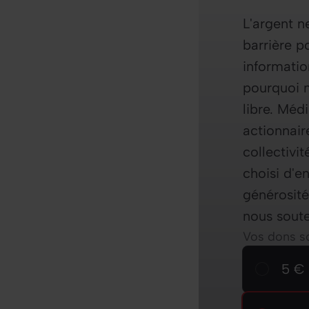
L'argent n
barrière p
informatio
pourquoi n
libre. Médi
actionnair
collectivi
choisi d'e
générosité
nous soute
Vos dons so
Choisisse
5 € / 
5 € 