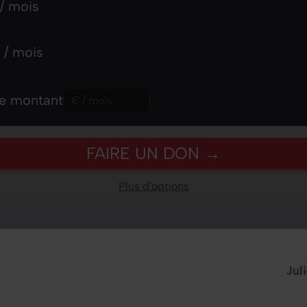
mois
/ mois
 mois
 / mois
 montant
re montant
FAIRE UN DON →
Plus d'options
Jul