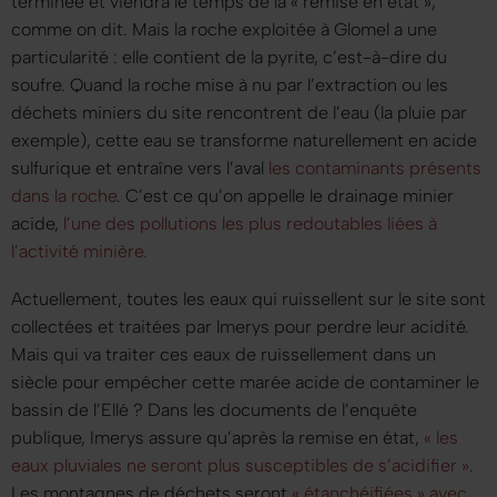
terminée et viendra le temps de la
« remise en état »
,
comme on dit. Mais la roche exploitée à Glomel a une
particularité : elle contient de la pyrite, c’est-à-dire du
soufre. Quand la roche mise à nu par l’extraction ou les
déchets miniers du site rencontrent de l’eau (la pluie par
exemple), cette eau se transforme naturellement en acide
sulfurique et entraîne vers l’aval
les contaminants présents
dans la roche
. C’est ce qu’on appelle le drainage minier
acide,
l’une des pollutions les plus redoutables liées à
l’activité minière.
Actuellement, toutes les eaux qui ruissellent sur le site sont
collectées et traitées par lmerys pour perdre leur acidité.
Mais qui va traiter ces eaux de ruissellement dans un
siècle pour empêcher cette marée acide de contaminer le
bassin de l’Ellé ? Dans les documents de l’enquête
publique, Imerys assure qu’après la remise en état,
« les
eaux pluviales ne seront plus susceptibles de s’acidifier »
.
Les montagnes de déchets seront
« étanchéifiées »
avec