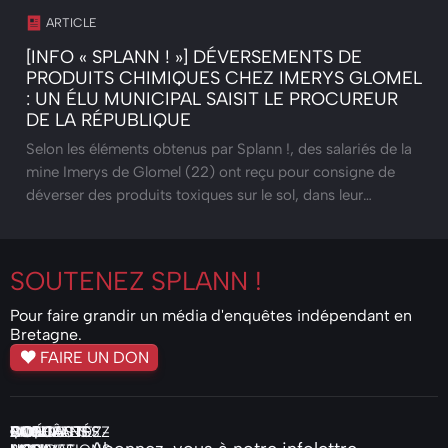
ARTICLE
[INFO « SPLANN ! »] DÉVERSEMENTS DE
PRODUITS CHIMIQUES CHEZ IMERYS GLOMEL
: UN ÉLU MUNICIPAL SAISIT LE PROCUREUR
DE LA RÉPUBLIQUE
Selon les éléments obtenus par Splann !, des salariés de la
mine Imerys de Glomel (22) ont reçu pour consigne de
déverser des produits toxiques sur le sol, dans leur…
SOUTENEZ
SPLANN !
Pour faire grandir un média d'enquêtes indépendant en
Bretagne.
FAIRE UN DON
ENQUÊTES
ACTUALITÉS
VIDÉOS
PODCASTS
COMMANDEZ
QUI
NOS
FAIRE
CONTACTEZ-