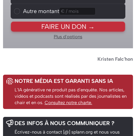
Autre montant
Autre montant
FAIRE UN DON →
Plus d'options
Kristen Falc'hon
NOTRE MÉDIA EST GARANTI SANS IA
L'IA générative ne produit pas d'enquête. Nos articles,
vidéos et podcasts sont réalisés par des journalistes en
chair et en os.
Consultez notre charte.
DES INFOS À NOUS COMMUNIQUER ?
Écrivez-nous à contact [@] splann.org et nous vous