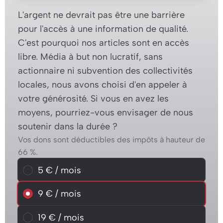
L'argent ne devrait pas être une barrière
pour l'accès à une information de qualité.
C'est pourquoi nos articles sont en accès
libre. Média à but non lucratif, sans
actionnaire ni subvention des collectivités
locales, nous avons choisi d'en appeler à
votre générosité. Si vous en avez les
moyens, pourriez-vous envisager de nous
soutenir dans la durée ?
Vos dons sont déductibles des impôts à hauteur de
66 %.
Choisissez un montant mensuel
5 € / mois
5 € / mois
9 € / mois
9 € / mois
19 € / mois
19 € / mois