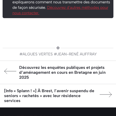
expliquerons comment nous transmettre des documents
de façon sécurisée.
Découvrez d'autres méthodes pour
nous contacter.
#ALGUES VERTES
#JEAN-RENÉ AUFFRAY
Article précédent:
Découvrez les enquêtes publiques et projets
d’aménagement en cours en Bretagne en juin
2025
Article suivant:
[Info « Splann ! »] À Brest, l’avenir suspendu de
seniors « rachetés » avec leur résidence
services