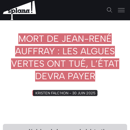
MORT DE JEAN-RENÉ
AUFFRAY : LES ALGUES
VERTES ONT TUÉ, L’ÉTAT
DEVRA PAYER
KRISTEN FALC'HON - 30 JUIN 2025