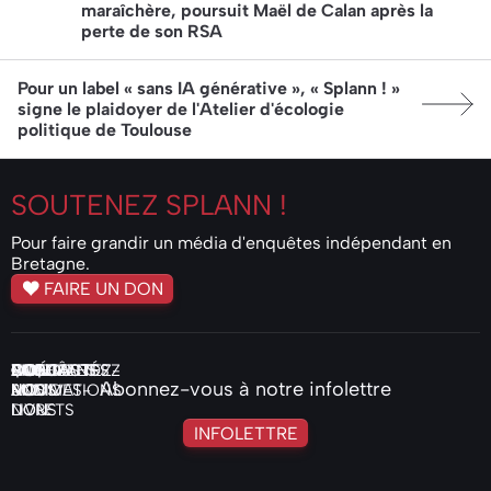
maraîchère, poursuit Maël de Calan après la
perte de son RSA
Article suivant:
Pour un label « sans IA générative », « Splann ! »
signe le plaidoyer de l'Atelier d'écologie
politique de Toulouse
SOUTENEZ
SPLANN !
Pour faire grandir un média d'enquêtes indépendant en
Bretagne.
FAIRE UN DON
ENQUÊTES
ACTUALITÉS
VIDÉOS
PODCASTS
COMMANDEZ
QUI
NOS
FAIRE
CONTACTEZ-
Abonnez-vous à notre infolettre
AUDIO
NOS
SOMMES-
MOTIVATIONS
UN
NOUS
LIVRETS
NOUS
DON
INFOLETTRE