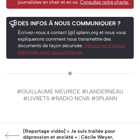
journalistes en chair et en os.
Consultez notre charte.
DES INFOS À NOUS COMMUNIQUER ?
Écrivez-nous à contact [@] splann.org et nous vous
expliquerons comment nous transmettre des
documents de façon sécurisée.
Découvrez d'autres
méthodes pour nous contacter.
#GUILLAUME MEURICE
#LANDERNEAU
#LIVRETS
#RADIO NOVA
#SPLANN
Article précédent:
[Reportage vidéo] « Je suis traitée pour
dépression et anxiété » : Cécile Weyer,