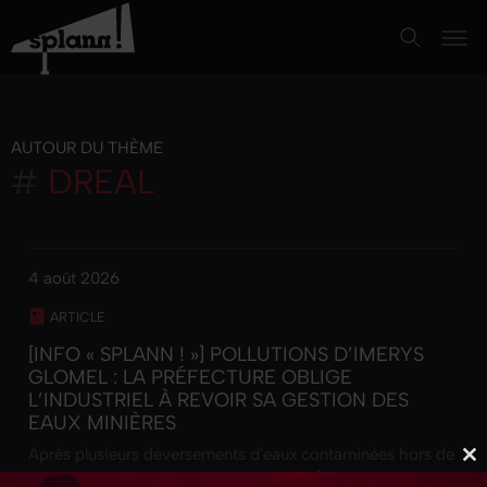
AUTOUR DU THÈME
#
DREAL
4 août 2026
ARTICLE
[INFO « SPLANN ! »] POLLUTIONS D’IMERYS
GLOMEL : LA PRÉFECTURE OBLIGE
L’INDUSTRIEL À REVOIR SA GESTION DES
EAUX MINIÈRES
Après plusieurs déversements d'eaux contaminées hors de
Cl
la mine d’andalousite de Glomel (22), l'État somme Imerys