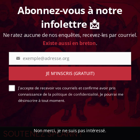
th
de revoir son système de gestion des eaux. Les
Abonnez-vous à notre
m
associations jugent la décision insuffisante.
infolettre 📩
Ne ratez aucune de nos enquêtes, recevez-les par courriel.
30 juin 2026
Existe aussi en breton
.
ARTICLE
[INFO « SPLANN ! »] NOUVELLE POLLUTION DE
exemple@adresse.org
Adresse
LA MINE IMERYS À GLOMEL : 15 MILLIONS DE
courriel
LITRES D’EFFLUENTS ACIDES DANS LE
JE M'INSCRIS (GRATUIT)
RUISSEAU
Un nouvel incident environnemental fragilise un peu plus
J'accepte de recevoir vos courriels et confirme avoir pris
Imerys auprès des élus du centre Bretagne. Déjà alertés
connaissance de la
politique de confidentialité
. Je pourrai me
par nos révélations sur un déversements de 3.000 litres de
désinscrire à tout moment.
produits chimiques, ils…
Non merci, je ne suis pas intéressé.
SOUTENEZ
SPLANN !