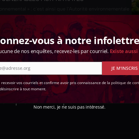
onnemental » : c'est ainsi que l'Autorité environnementale
e projet de déclassement de neuf communes des monts
s vulnérables aux nitrates. Son avis…
onnez-vous à notre infolettre
ucune de nos enquêtes, recevez-les par courriel.
Existe aussi
e@adresse.org
JE M'INSCRIS
 !
e recevoir vos courriels et confirme avoir pris connaissance de la
politique de conf
désinscrire à tout moment.
d'enquêtes indépendant en
Non merci, je ne suis pas intéressé.