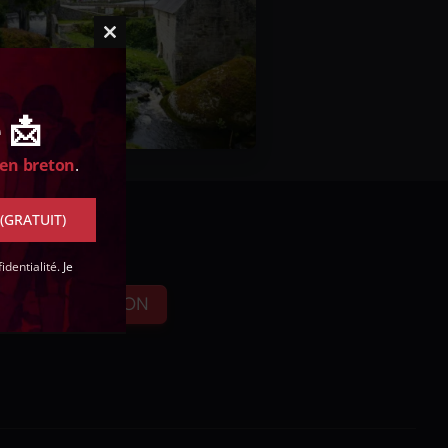
Close
this
module
 📩
 en breton
.
 (GRATUIT)
identialité
. Je
FAIRE UN DON