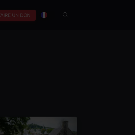
fr
br
FAIRE UN DON