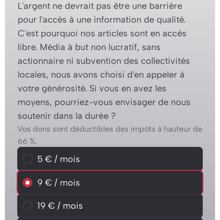
L'argent ne devrait pas être une barrière
pour l'accès à une information de qualité.
C'est pourquoi nos articles sont en accès
libre. Média à but non lucratif, sans
actionnaire ni subvention des collectivités
locales, nous avons choisi d'en appeler à
votre générosité. Si vous en avez les
moyens, pourriez-vous envisager de nous
soutenir dans la durée ?
Vos dons sont déductibles des impôts à hauteur de
66 %.
Choisissez un montant mensuel
5 € / mois
5 € / mois
9 € / mois
9 € / mois
19 € / mois
19 € / mois