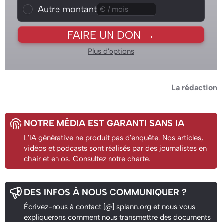
Autre montant
Autre montant
FAIRE UN DON →
Plus d'options
La rédaction
NOTRE MÉDIA EST GARANTI SANS IA
L'IA générative ne produit pas d'enquête. Nos articles,
vidéos et podcasts sont réalisés par des journalistes en
chair et en os.
Consultez notre charte.
DES INFOS À NOUS COMMUNIQUER ?
Écrivez-nous à contact [@] splann.org et nous vous
expliquerons comment nous transmettre des documents