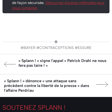
de façon sécurisée.
Découvrez d'autres méthodes pour
nous contacter.
#BAYER
#CONTRACEPTIONS
#ESSURE
Article précédent:
« Splann ! » signe l'appel « Patrick Drahi ne nous
fera pas taire ! »
Article suivant:
« Splann ! » dénonce « une attaque sans
précédent contre la liberté de la presse » dans
l'affaire Perdriau
SOUTENEZ
SPLANN !