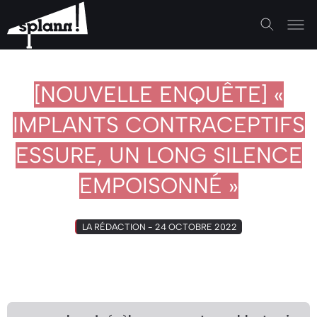
[NOUVELLE ENQUÊTE] «
IMPLANTS CONTRACEPTIFS
ESSURE, UN LONG SILENCE
EMPOISONNÉ »
LA RÉDACTION - 24 OCTOBRE 2022