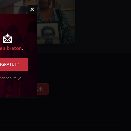
Close
this
module
 📩
 en breton
.
 (GRATUIT)
identialité
. Je
FAIRE UN DON