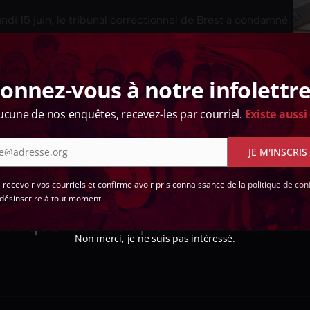
undi 15 juin, le tribunal correctionnel de Brest a condamné
le patron d’un garage à des peines d’emprisonnement
étaient poursuivis pour…
onnez-vous à notre infolettre
ucune de nos enquêtes, recevez-les par courriel.
Existe aussi
e@adresse.org
JE M'INSCRIS
 !
e recevoir vos courriels et confirme avoir pris connaissance de la
politique de conf
désinscrire à tout moment.
d'enquêtes indépendant en
Non merci, je ne suis pas intéressé.