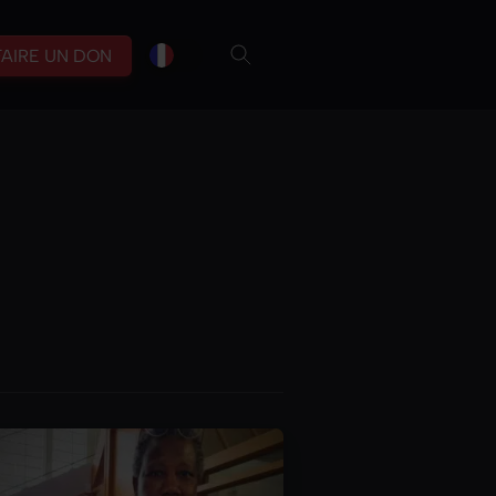
fr
br
FAIRE UN DON