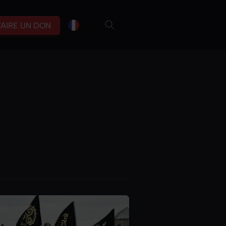
fr
br
FAIRE UN DON