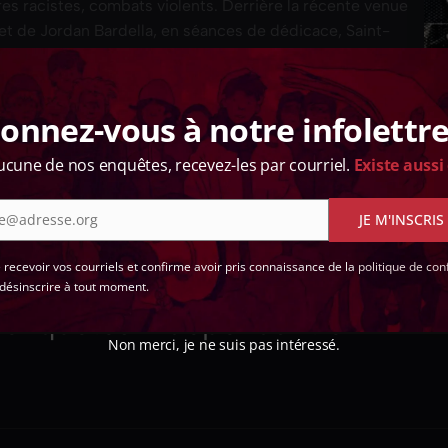
ures racistes, combats violents. Derrière la récente venue
t de Jordan Bardella, en séances de dédicace, Saint-
s et hors ses remparts, des éléments de…
onnez-vous à notre infolettre
ucune de nos enquêtes, recevez-les par courriel.
Existe aussi
e@adresse.org
JE M'INSCRIS
 !
e recevoir vos courriels et confirme avoir pris connaissance de la
politique de conf
désinscrire à tout moment.
d'enquêtes indépendant en
Non merci, je ne suis pas intéressé.