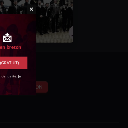
Close
this
module
 📩
 en breton
.
 (GRATUIT)
identialité
. Je
FAIRE UN DON