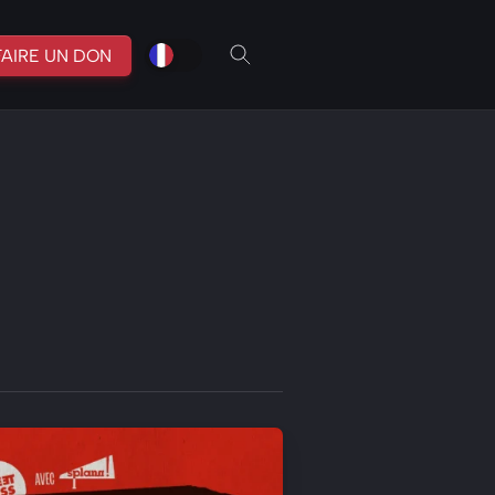
fr
br
FAIRE UN DON