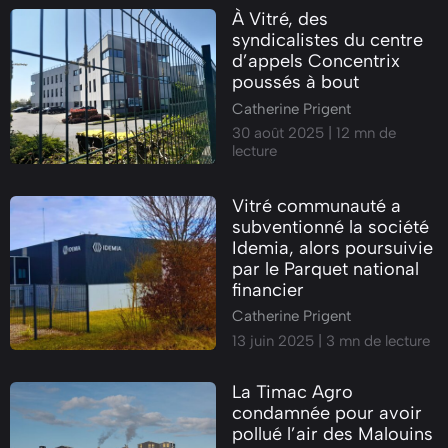
À Vitré, des
syndicalistes du centre
d’appels Concentrix
poussés à bout
Catherine Prigent
30 août 2025
| 12 mn de
LIBERTÉS ET DROITS
lecture
HUMAINS
Vitré communauté a
subventionné la société
Idemia, alors poursuivie
par le Parquet national
financier
Catherine Prigent
13 juin 2025
| 3 mn de lecture
DÉMOCRATIE LOCALE
La Timac Agro
condamnée pour avoir
pollué l’air des Malouins