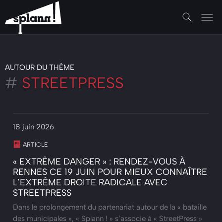
AUTOUR DU THÈME
#
STREETPRESS
18 juin 2026
ARTICLE
« EXTRÊME DANGER » : RENDEZ-VOUS À
RENNES CE 19 JUIN POUR MIEUX CONNAÎTRE
L’EXTRÊME DROITE RADICALE AVEC
STREETPRESS
Dans le prolongement du partenariat autour de la « bataille
des municipales », « Splann ! » s’associe à « StreetPress »