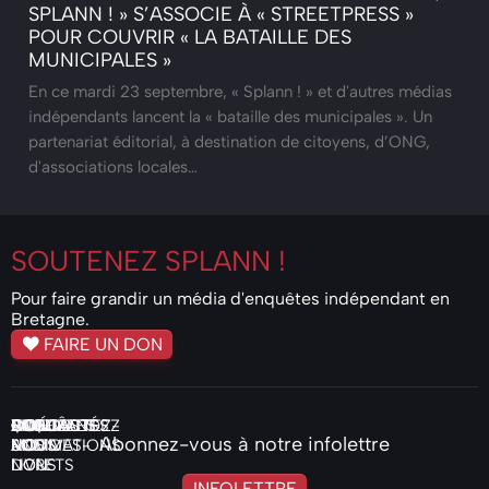
SPLANN ! » S’ASSOCIE À « STREETPRESS »
POUR COUVRIR « LA BATAILLE DES
MUNICIPALES »
En ce mardi 23 septembre, « Splann ! » et d'autres médias
indépendants lancent la « bataille des municipales ». Un
partenariat éditorial, à destination de citoyens, d’ONG,
d'associations locales…
SOUTENEZ
SPLANN !
Pour faire grandir un média d'enquêtes indépendant en
Bretagne.
FAIRE UN DON
ENQUÊTES
ACTUALITÉS
VIDÉOS
PODCASTS
COMMANDEZ
QUI
NOS
FAIRE
CONTACTEZ-
Abonnez-vous à notre infolettre
AUDIO
NOS
SOMMES-
MOTIVATIONS
UN
NOUS
LIVRETS
NOUS
DON
INFOLETTRE