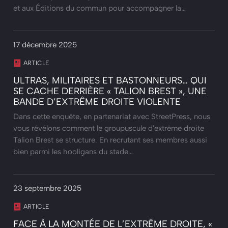
et aux Éditions du commun pour accompagner la…
17 décembre 2025
ARTICLE
ULTRAS, MILITAIRES ET BASTONNEURS… QUI
SE CACHE DERRIÈRE « TALION BREST », UNE
BANDE D’EXTRÊME DROITE VIOLENTE
Dans cette enquête, en partenariat avec StreetPress, nous
vous révélons comment le groupuscule d'extrême droite
Talion Brest se structure. En recrutant ses membres aussi
bien parmi les hooligans du stade…
23 septembre 2025
ARTICLE
FACE À LA MONTÉE DE L’EXTRÊME DROITE, «