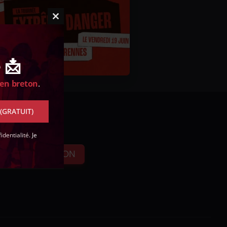
Close
this
module
 📩
 en breton
.
 (GRATUIT)
identialité
. Je
FAIRE UN DON