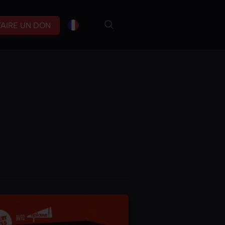
fr
br
FAIRE UN DON