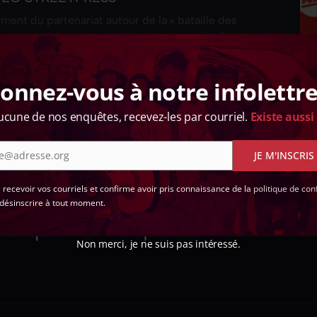
ment du partenariat autour de la « bataille des
Splann ! » s’associe à « StreetPress » et aux Éditions du
compagner la…
onnez-vous à notre infolettre
ucune de nos enquêtes, recevez-les par courriel.
Existe aussi
e@adresse.org
JE M'INSCRIS
 !
e recevoir vos courriels et confirme avoir pris connaissance de la
politique de conf
désinscrire à tout moment.
d'enquêtes indépendant en
Non merci, je ne suis pas intéressé.