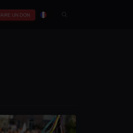
fr
br
FAIRE UN DON