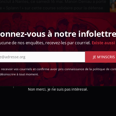
nclut à Nantes, ce samedi 16 mai. Manon Deniau a porté
e « Splann ! » sur cette course solidaire pour la défense
onnez-vous à notre infolettre
ucune de nos enquêtes, recevez-les par courriel.
Existe aussi
e@adresse.org
JE M'INSCRIS
 !
e recevoir vos courriels et confirme avoir pris connaissance de la
politique de conf
désinscrire à tout moment.
d'enquêtes indépendant en
Non merci, je ne suis pas intéressé.