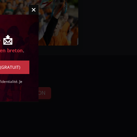
Close
this
module
 📩
 en breton
.
 (GRATUIT)
identialité
. Je
FAIRE UN DON