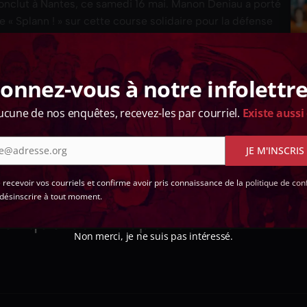
nclut à Nantes, ce samedi 16 mai. Manon Deniau a porté
e « Splann ! » sur cette course solidaire pour la défense
onnez-vous à notre infolettre
ucune de nos enquêtes, recevez-les par courriel.
Existe aussi
e@adresse.org
JE M'INSCRIS
 !
e recevoir vos courriels et confirme avoir pris connaissance de la
politique de conf
désinscrire à tout moment.
d'enquêtes indépendant en
Non merci, je ne suis pas intéressé.