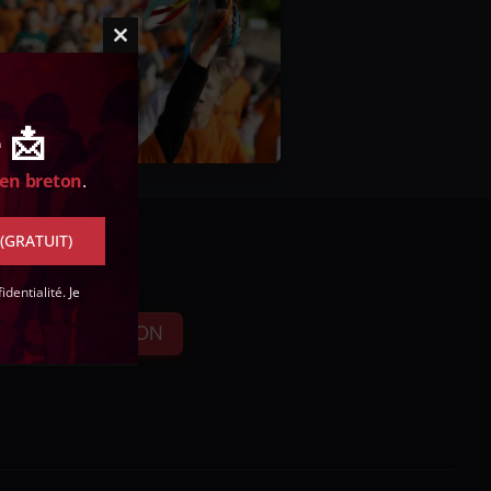
Close
this
module
 📩
 en breton
.
 (GRATUIT)
identialité
. Je
FAIRE UN DON