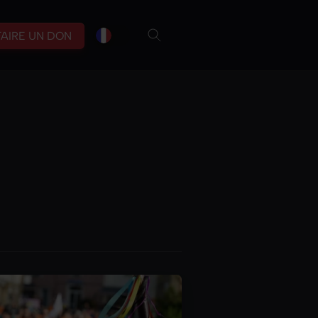
fr
br
FAIRE UN DON