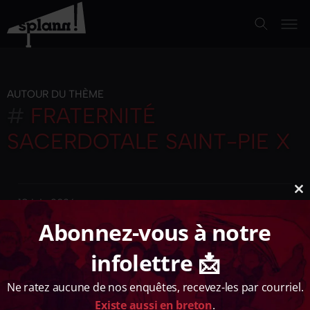
AUTOUR DU THÈME
#
FRATERNITÉ
SACERDOTALE SAINT-PIE X
Cl
18 juin 2026
th
Abonnez-vous à notre
m
ARTICLE
« EXTRÊME DANGER » : RENDEZ-VOUS À
infolettre 📩
RENNES CE 19 JUIN POUR MIEUX CONNAÎTRE
L’EXTRÊME DROITE RADICALE AVEC
Ne ratez aucune de nos enquêtes, recevez-les par courriel.
STREETPRESS
Existe aussi en breton
.