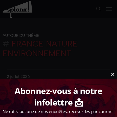
AUTOUR DU THÈME
#
FRANCE NATURE
ENVIRONNEMENT
2 juillet 2026
Cl
th
ARTICLE
Abonnez-vous à notre
m
[INFO « SPLANN ! »] ILS AVALENT LES DÉCHETS
infolettre 📩
DE L’AGRO : COMMENT LES
DÉCONDITIONNEURS RISQUENT DE SEMER
DES MICROPLASTIQUES DANS NOS CHAMPS
Ne ratez aucune de nos enquêtes, recevez-les par courriel.