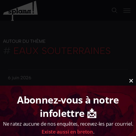
AUTOUR DU THÈME
#
EAUX SOUTERRAINES
6 juin 2026
Cl
ARTICLE
th
Abonnez-vous à notre
m
[INFO « SPLANN »] ZONES VULNÉRABLES AUX
NITRATES : LE CHÂTEAU D’EAU DU FINISTÈRE
infolettre 📩
EN PASSE DE PERDRE UNE PROTECTION
CAPITALE
Ne ratez aucune de nos enquêtes, recevez-les par courriel.
Les membres de l’établissement d'aménagement et de
Existe aussi en breton
.
gestion du bassin-versant de l'Aulne (Epaga) s’apprêtent à