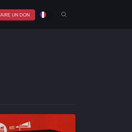
fr
br
FAIRE UN DON