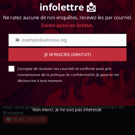
infolettre 📩
Ne ratez aucune de nos enquêtes, recevez-les par courriel.
Existe aussi en breton
.
Jérémie Szpirglas s’est rendu sur le plateau de la chaîne
‪Le Média‬, mercredi 23 janvier, pour présenter l’enquête «
exemple@adresse.org
Adresse
littoral breton, la tentation du béton » qu’il cosigne avec
courriel
Denis Vannier pour « Splann ! ». Il a répondu aux questions
JE M'INSCRIS (GRATUIT)
d’Amina Kalache.
J'accepte de recevoir vos courriels et confirme avoir pris
RETOUR À LA LISTE
connaissance de la
politique de confidentialité
. Je pourrai me
désinscrire à tout moment.
SOUTENEZ
SPLANN !
Pour faire grandir un média d'enquêtes indépendant en
Non merci, je ne suis pas intéressé.
Bretagne.
FAIRE UN DON