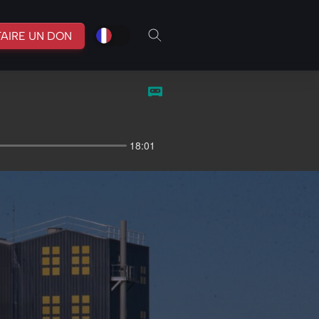
fr
br
FAIRE UN DON