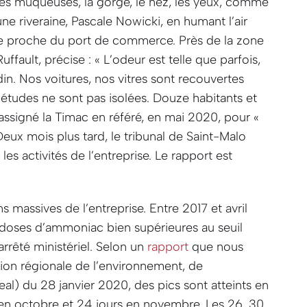
d les muqueuses, la gorge, le nez, les yeux, comme
 une riveraine, Pascale Nowicki, en humant l’air
ute proche du port de commerce. Près de la zone
Ruffault, précise :
« L’odeur est telle que parfois,
din. Nos voitures, nos vitres sont recouvertes
études ne sont pas isolées. Douze habitants et
 assigné la Timac en référé, en mai 2020, pour
«
Deux mois plus tard, le tribunal de Saint-Malo
les activités de l’entreprise. Le rapport est
ns massives de l’entreprise. Entre 2017 et avril
doses d’ammoniac bien supérieures au seuil
rrêté ministériel. Selon un
rapport
que nous
on régionale de l’environnement, de
l) du 28 janvier 2020, des pics sont atteints en
s en octobre et 24 jours en novembre. Les 26, 30,