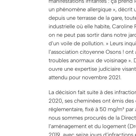
manifestations irritantes : ça pren
un phénomène allergique »
, décrit
depuis une terrasse de la gare, to
industrielle où elle habite, Caroline 
on ne peut pas sortir dans notre jar
d’un voile de pollution. »
Leurs inqui
l’association citoyenne Osons ! ont
troubles anormaux de voisinage »
. 
ouvre une expertise judiciaire visant 
attendu pour novembre 2021.
La décision fait suite à des infractio
2020, ses cheminées ont émis des 
réglementaire, fixé à 50 mg/m³ par a
nous sommes procurés de la Directi
l’aménagement et du logement (Drea
2019, avec seize jours d’infraction