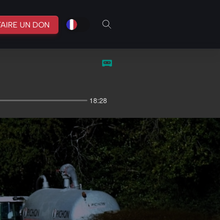
fr
br
FAIRE UN DON