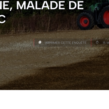
E, MALADE DE
C
IMPRIMER CETTE ENQUÊTE
15 