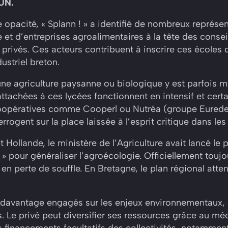
SUN.
 opacité, « Splann ! » a identifié de nombreux représe
 et d’entreprises agroalimentaires à la tête des consei
 privés. Ces acteurs contribuent à inscrire ces écoles 
striel breton.
e agriculture paysanne ou biologique y est parfois ma
ttachées à ces lycées fonctionnent en intensif et certai
oopératives comme Cooperl ou Nutréa (groupe Eurede
errogent sur la place laissée à l’esprit critique dans le
 Hollande, le ministère de l’Agriculture avait lancé le 
» pour généraliser l’agroécologie. Officiellement toujou
en perte de souffle. En Bretagne, le plan régional att
, davantage engagés sur les enjeux environnementaux,
. Le privé peut diversifier ses ressources grâce au mé
 financements facultatifs des collectivités, notammen