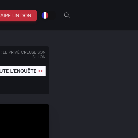
fr
br
FAIRE UN DON
: LE PRIVÉ CREUSE SON
SILLON
UTE L'ENQUÊTE
>>