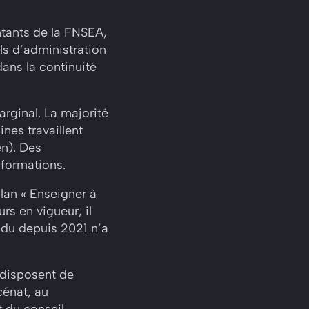
ntants de la FNSEA,
ls d’administration
dans la continuité
rginal. La majorité
nes travaillent
n). Des
s formations.
plan « Enseigner à
rs en vigueur, il
endu depuis 2021 n’a
 disposent de
cénat, au
t du conseil