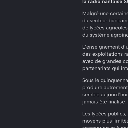
la radio nantaise 
Malgré une certaine
du secteur bancaire
de lycées agricoles
du système agroindu
L’enseignement d’un
des exploitations ra
avec de grandes c
partenariats qui int
Sous le quinquennat
produire autrement 
semble aujourd’hui 
jamais été finalisé.
Les lycées publics
moyens plus limités
sponsoring et à des