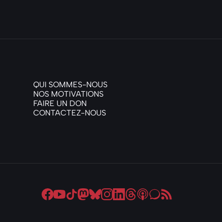
QUI SOMMES-NOUS
NOS MOTIVATIONS
FAIRE UN DON
CONTACTEZ-NOUS
Suivez-nous sur Facebook
Suivez-nous sur Youtube
Suivez-nous sur Tiktok
Suivez-nous sur Mastodon
Suivez-nous sur Bluesky
Suivez-nous sur Instagram
Suivez-nous sur Linkedin
Suivez-nous sur Threa
Suivez-nous sur Ap
Suivez-nous sur 
Suivez-nous s